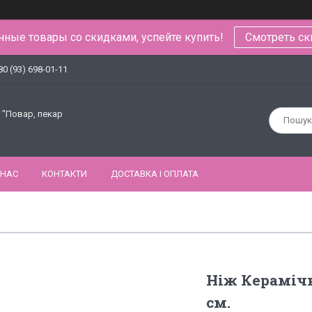
ные товары со скидками, успейте купить!
Смотреть ск
80 (93) 698-01-11
 "Повар, пекар
 НАС
КОНТАКТИ
ДОСТАВКА І ОПЛАТА
Ніж Керамічн
см.