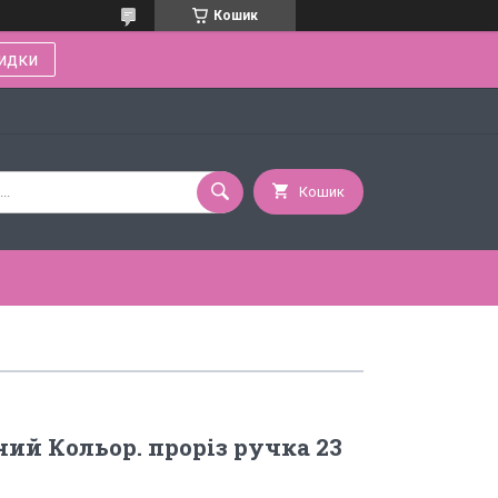
Кошик
идки
Кошик
ий Кольор. проріз ручка 23