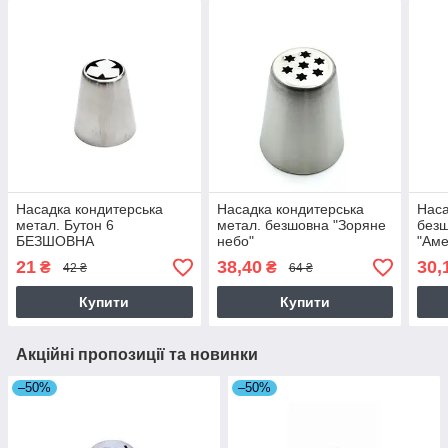
Насадка кондитерська
Насадка кондитерська
Наса
метал. Бутон 6
метал. безшовна "Зоряне
безш
БЕЗШОВНА
небо"
"Аме
Льод
21
38,40
30,
₴
₴
42 ₴
64 ₴
Купити
Купити
Акційні пропозиції та новинки
–50%
–50%