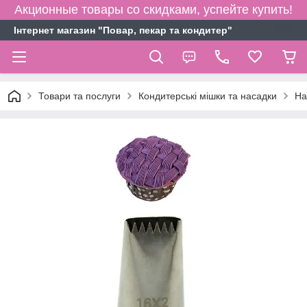
Акционные товары со скидками, успейте купить!
Інтернет магазин "Повар, пекар та кондитер"
Товари та послуги
Кондитерські мішки та насадки
На