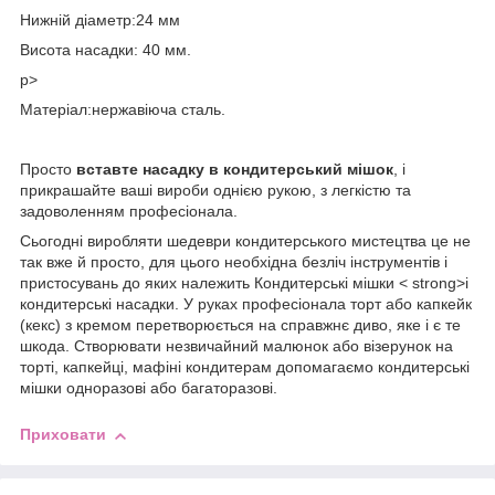
Нижній діаметр:24 мм
Висота насадки: 40 мм.
p>
Матеріал:нержавіюча сталь.
Просто
вставте насадку в кондитерський мішок
, і
прикрашайте ваші вироби однією рукою, з легкістю та
задоволенням професіонала.
Сьогодні виробляти шедеври кондитерського мистецтва це не
так вже й просто, для цього необхідна безліч інструментів і
пристосувань до яких належить Кондитерські мішки < strong>і
кондитерські насадки. У руках професіонала торт або капкейк
(кекс) з кремом перетворюється на справжнє диво, яке і є те
шкода. Створювати незвичайний малюнок або візерунок на
торті, капкейці, мафіні кондитерам допомагаємо кондитерські
мішки одноразові або багаторазові.
Приховати