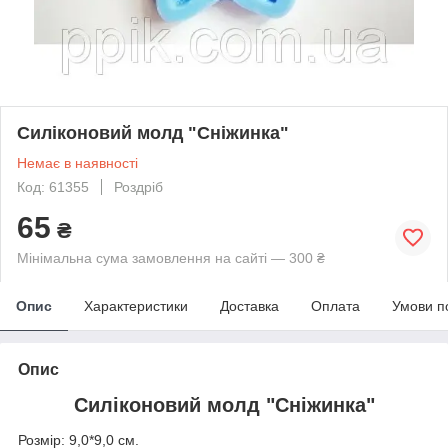
Силіконовий молд "Сніжинка"
Немає в наявності
Код: 61355
Роздріб
65
₴
Мінімальна сума замовлення на сайті — 300 ₴
Опис
Характеристики
Доставка
Оплата
Умови п
Опис
Силіконовий молд "Сніжинка"
Розмір: 9,0*9,0 см.