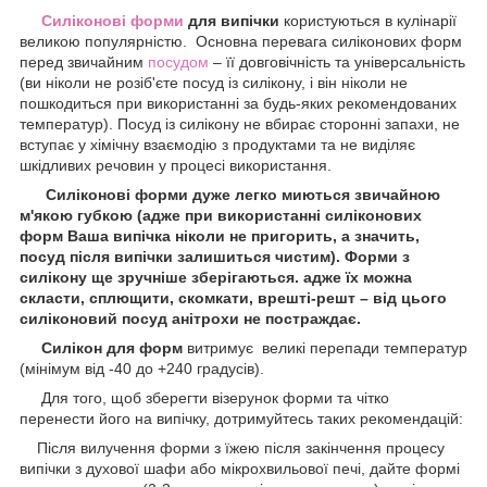
Силіконові форми
для випічки
користуються в кулінарії
великою популярністю. Основна перевага силіконових форм
перед звичайним
посудом
– її довговічність та універсальність
(ви ніколи не розіб'єте посуд із силікону, і він ніколи не
пошкодиться при використанні за будь-яких рекомендованих
температур). Посуд із силікону не вбирає сторонні запахи, не
вступає у хімічну взаємодію з продуктами та не виділяє
шкідливих речовин у процесі використання.
Силіконові форми дуже легко миються звичайною
м'якою губкою (адже при використанні силіконових
форм Ваша випічка ніколи не пригорить, а значить,
посуд після випічки залишиться чистим). Форми з
силікону ще зручніше зберігаються. адже їх можна
скласти, сплющити, скомкати, врешті-решт – від цього
силіконовий посуд анітрохи не постраждає.
Силікон для форм
витримує великі перепади температур
(мінімум від -40 до +240 градусів).
Для того, щоб зберегти візерунок форми та чітко
перенести його на випічку, дотримуйтесь таких рекомендацій:
Після вилучення форми з їжею після закінчення процесу
випічки з духової шафи або мікрохвильової печі, дайте формі