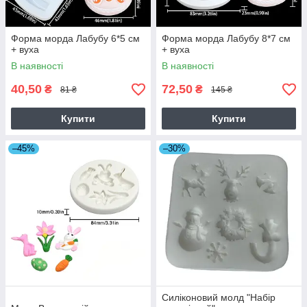
Форма морда Лабубу 6*5 см
Форма морда Лабубу 8*7 см
+ вуха
+ вуха
В наявності
В наявності
40,50
72,50
₴
₴
81 ₴
145 ₴
Купити
Купити
–45%
–30%
Силіконовий молд "Набір