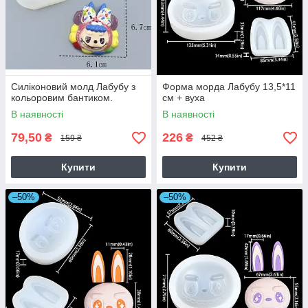
Силіконовий молд Лабубу з
Форма морда Лабубу 13,5*11
кольоровим бантиком.
см + вуха
В наявності
В наявності
79,50
226
₴
₴
159 ₴
452 ₴
Купити
Купити
–50%
–50%