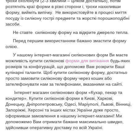
трохи охолонути (2-3 хвилини – цілком достатньо), потім
розтягніть краї форми в різні сторони і, трохи нахиливши
форму, вийміть випічку. Не використовуйте в процесі миття
посуду із силікону гострі предмети та жорсткі порошкоподібні
засоби.
Не ставте силіконову форму на відкрите джерело тепла.
Перед першим використанням бажано змастити форму
олією.
У нашому інтернет-магазині силіконових форм Ви маєте
можливість купити силіконові
форми для випікання
будь-яких
розмірів та конфігурацій, що допоможе Вам розкрити Ваші
кулінарні таланти. Щоб купити силіконову форму, достатньо
просто замовити силіконову форму через кошик або
зателефонувати нам за телефонами, вказаними на сайті.
Інтернет магазин силіконових форм «Кухар, пекар та
кондитер». Купити силіконові форми в Києві, Харкові,
Донецьку, Дніпропетровську, Одесі, Маріуполі, Львові, Вінниці,
Запоріжжі, Херсоні та інших містах України дуже просто,
оформивши замовлення в нашому інтернет-магазині! Ми
допоможемо Вам отримати бажане максимально швидко,
здійснивши оперативну доставку по всій Україні.