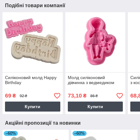
Подібні товари компанії
Силіконовий молд Happy
Молд силіконовий
Силі
Birthday
дівчинка з ведмедиком
з ко
69
73,10
68,
₴
₴
92 ₴
86 ₴
Купити
Купити
Акційні пропозиції та новинки
–60%
–60%