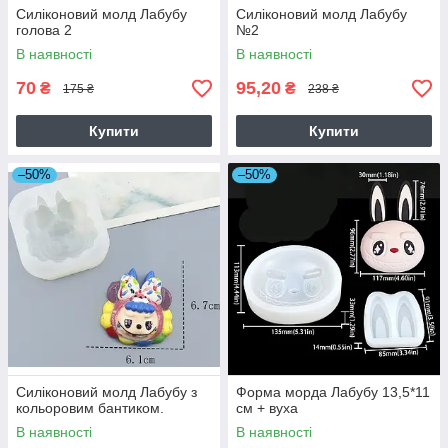
Силіконовий молд Лабубу
Силіконовий молд Лабубу
голова 2
№2
В наявності
В наявності
70
95,20
₴
₴
175 ₴
238 ₴
Купити
Купити
–50%
–50%
Силіконовий молд Лабубу з
Форма морда Лабубу 13,5*11
кольоровим бантиком.
см + вуха
В наявності
В наявності