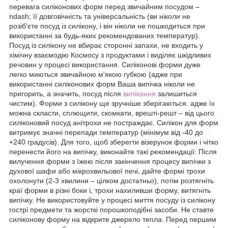
перевага силіконових форм перед звичайним посудом –
ndash; її довговічність та універсальність (ви ніколи не
розіб'єте посуд із силікону, і він ніколи не пошкодиться при
використанні за будь-яких рекомендованих температур).
Посуд із силікону не вбирає сторонні запахи, не входить у
хімічну взаємодію Космосу з продуктами і виділяє шкідливих
речовин у процесі використання. Силіконові форми дуже
легко миються звичайною м'якою губкою (адже при
використанні силіконових форм Ваша випічка ніколи не
пригорить, а значить, посуд після
випікання
залишиться
чистим). Форми з силікону ще зручніше зберігаються. адже їх
можна скласти, сплющити, скомкати, врешті-решт – від цього
силіконовий посуд анітрохи не постраждає. Силікон для форм
витримує значні перепади температур (мінімум від -40 до
+240 градусів). Для того, щоб зберегти візерунок форми і чітко
перенести його на випічку, виконайте такі рекомендації: Після
вилучення форми з їжею після закінчення процесу випічки з
духової шафи або мікрохвильової печі, дайте формі трохи
охолонути (2-3 хвилини – цілком достатньо), потім розтягніть
краї форми в різні боки і, трохи нахиливши форму, витягніть
випічку. Не використовуйте у процесі миття посуду із силікону
гострі предмети та жорсткі порошкоподібні засоби. Не ставте
силіконову форму на відкрите джерело тепла. Перед першим