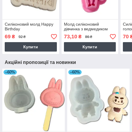
Силіконовий молд Happy
Молд силіконовий
Силі
Birthday
дівчинка з ведмедиком
голо
69
73,10
70
₴
₴
92 ₴
86 ₴
Купити
Купити
Акційні пропозиції та новинки
–60%
–60%