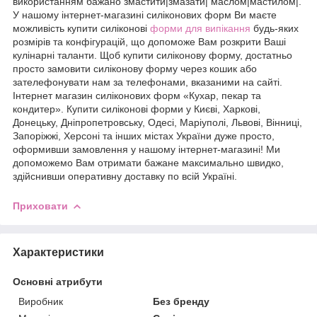
використанням бажано змастити|змазати| маслом|мастилом|.
У нашому інтернет-магазині силіконових форм Ви маєте
можливість купити силіконові
форми для випікання
будь-яких
розмірів та конфігурацій, що допоможе Вам розкрити Ваші
кулінарні таланти. Щоб купити силіконову форму, достатньо
просто замовити силіконову форму через кошик або
зателефонувати нам за телефонами, вказаними на сайті.
Інтернет магазин силіконових форм «Кухар, пекар та
кондитер». Купити силіконові форми у Києві, Харкові,
Донецьку, Дніпропетровську, Одесі, Маріуполі, Львові, Вінниці,
Запоріжжі, Херсоні та інших містах України дуже просто,
оформивши замовлення у нашому інтернет-магазині! Ми
допоможемо Вам отримати бажане максимально швидко,
здійснивши оперативну доставку по всій Україні.
Приховати
Характеристики
Основні атрибути
Виробник
Без бренду