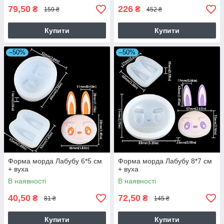
79,50
226
₴
₴
159 ₴
452 ₴
Купити
Купити
–50%
–50%
Форма морда Лабубу 6*5 см
Форма морда Лабубу 8*7 см
+ вуха
+ вуха
В наявності
В наявності
40,50
72,50
₴
₴
81 ₴
145 ₴
Купити
Купити