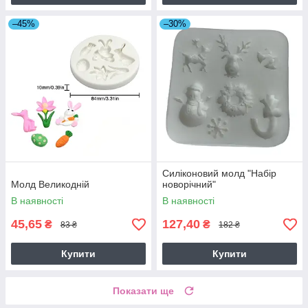
–45%
–30%
Силіконовий молд "Набір
Молд Великодній
новорічний"
В наявності
В наявності
45,65
127,40
₴
₴
83 ₴
182 ₴
Купити
Купити
Показати ще