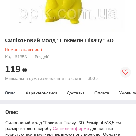
Силіконовий молд "Покемон Пікачу" 3D
Немає в наявності
Код: 61353
Роздріб
119
₴
Мінімальна сума замовлення на сайті — 300 ₴
Опис
Характеристики
Доставка
Оплата
Умови п
Опис
Силіконовий молд "Покемон Пікачу" 3D Розмір: 4,5*3,5 см.
розмір готового виробу
Силіконові форми
для випічки
користуються в кулінарії великою популярністю. Основна