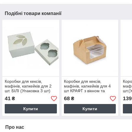
Подібні товари компанії
Коробки для кексів,
Коробки для кексів,
Коро
мафінів, капкейків для 2
мафінів, капкейків для 4
мафі
шт. БІЛІ (Упаковка 3 шт)
шт КРАФТ з вікном та
шт.(
ручкою (3 шт)
ВИС
41
68
139
₴
₴
Купити
Купити
Про нас