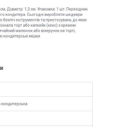
, Діаметр: 1,3 см. Упаковка: 1 шт. Перехідник
ого кондитера. Сьогодні виробляти шедеври
о безліч інструментів та пристосувань до яких
іонала торт або капкейк (кекс) з кремом
чайний малюнок або візерунок на торті,
і кондитерські мішки.
и
 кондитерська