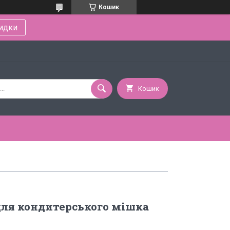
Кошик
идки
Кошик
ля кондитерського мішка