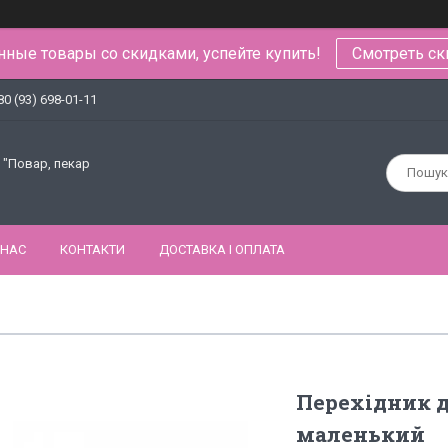
ные товары со скидками, успейте купить!
Смотреть ск
80 (93) 698-01-11
 "Повар, пекар
 НАС
КОНТАКТИ
ДОСТАВКА І ОПЛАТА
Перехідник д
маленький