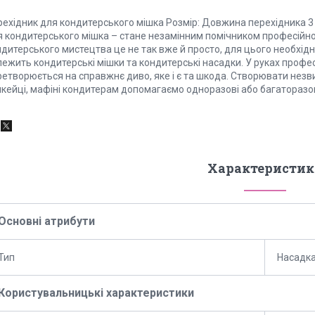
ехідник для кондитерського мішка Розмір: Довжина перехідника 3 см
я кондитерського мішка – стане незамінним помічником професійн
дитерського мистецтва це не так вже й просто, для цього необхідн
ежить кондитерські мішки та кондитерські насадки. У руках профес
етворюється на справжнє диво, яке і є та шкода. Створювати незви
пкейці, мафіні кондитерам допомагаємо одноразові або багаторазов
Характеристик
Основні атрибути
Тип
Насадка
Користувальницькі характеристики