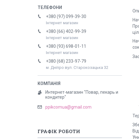
Оп
+380 (97) 099-39-30
Нач
Інтернет магазин
Про
+380 (66) 402-99-39
ціл
Інтернет магазин
Нач
+380 (93) 698-01-11
сок
Інтернет магазин
За
+380 (68) 233-97-79
м. Дніпро вул. Старокозацька 32
Интернет-магазин "Повар, пекарь и
кондитер"
ppikcomua@gmail.com
Тер
Збе
ГРАФІК РОБОТИ
Від
Ун