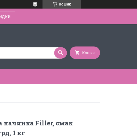
Кошик
идки
Кошик
 начинка Filler, смак
д, 1 кг