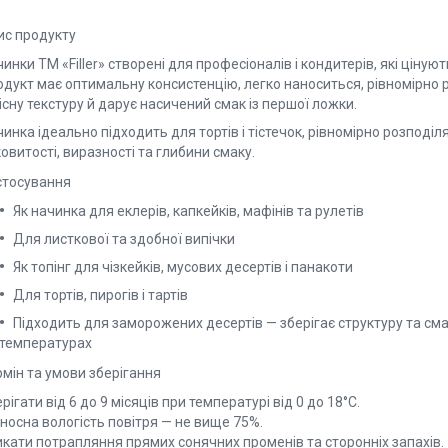
ис продукту
инки TM «Filler» створені для професіоналів і кондитерів, які ціную
дукт має оптимальну консистенцію, легко наноситься, рівномірно р
існу текстуру й дарує насичений смак із першої ложки.
инка ідеально підходить для тортів і тістечок, рівномірно розподі
овитості, виразності та глибини смаку.
стосування
Як начинка для еклерів, капкейків, мафінів та рулетів
Для листкової та здобної випічки
Як топінг для чізкейків, мусових десертів і панакоти
Для тортів, пирогів і тартів
Підходить для заморожених десертів — зберігає структуру та сма
температурах
мін та умови зберігання
рігати від 6 до 9 місяців при температурі від 0 до 18°C.
носна вологість повітря — не вище 75%.
икати потрапляння прямих сонячних променів та сторонніх запахів.