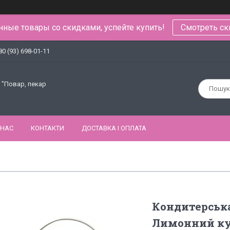
ные товары со скидками, успейте купить!
Смотреть ск
80 (93) 698-01-11
 "Повар, пекар
 НАС
КОНТАКТИ
ДОСТАВКА І ОПЛАТА
Кондитерська
Лимонний кур