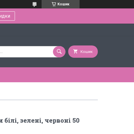
Кошик
идки
Кошик
 білі, зелені, червоні 50