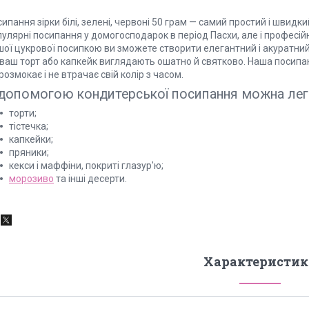
ипання зірки білі, зелені, червоні 50 грам — самий простий і швид
улярні посипання у домогосподарок в період Пасхи, але і професійн
ої цукрової посипкою ви зможете створити елегантний і акуратний 
і ваш торт або капкейк виглядають ошатно й святково. Наша посипа
розмокає і не втрачає свій колір з часом.
допомогою кондитерської посипання можна лег
торти;
тістечка;
капкейки;
пряники;
кекси і маффіни, покриті глазур'ю;
морозиво
та інші десерти.
Характеристик