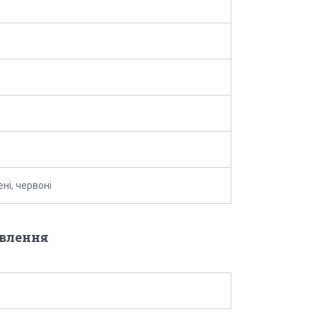
лені, червоні
овлення