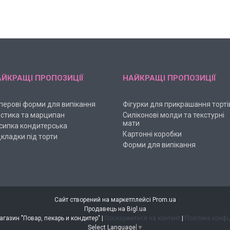
ЙКРАЩІ ПРОПОЗИЦІЇ
НАЙКРАЩІ ПРОПОЗИЦІЇ
перові форми для випікання
Фігурки для прикрашання торті
стика та марципан
Силіконові молди та текстурні
мати
сипка кондитерська
Картонні коробки
дкладки під торти
Форми для випікання
Сайт створений на маркетплейсі
Prom.ua
Продавець на Bigl.ua
Интернет-магазин "Повар, пекарь и кондитер" |
Поскаржитися на контент
|
Політика конфі
Select Language
▼