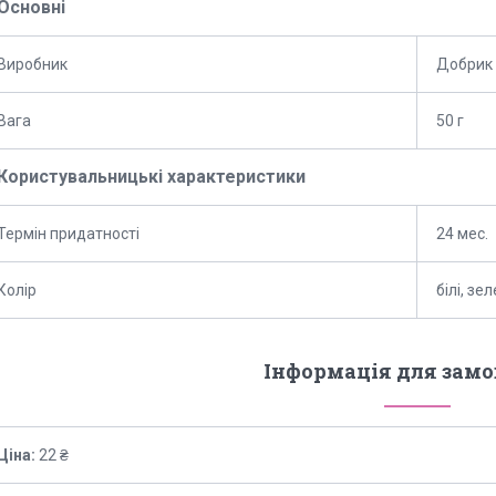
Основні
Виробник
Добрик
Вага
50 г
Користувальницькі характеристики
Термін придатності
24 мес.
Колір
білі, зе
Інформація для зам
Ціна:
22 ₴