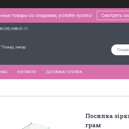
ные товары со скидками, успейте купить!
Смотреть ск
80 (93) 698-01-11
 "Повар, пекар
 НАС
КОНТАКТИ
ДОСТАВКА І ОПЛАТА
Посипка зірки
грам