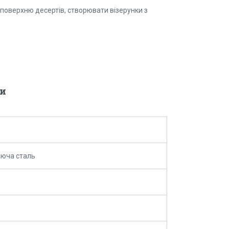
поверхню десертів, створювати візерунки з
и
юча сталь