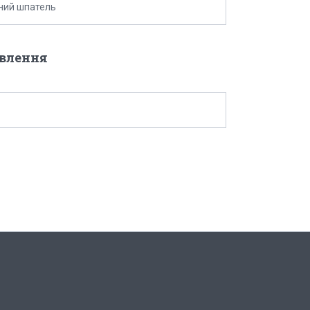
ний шпатель
овлення