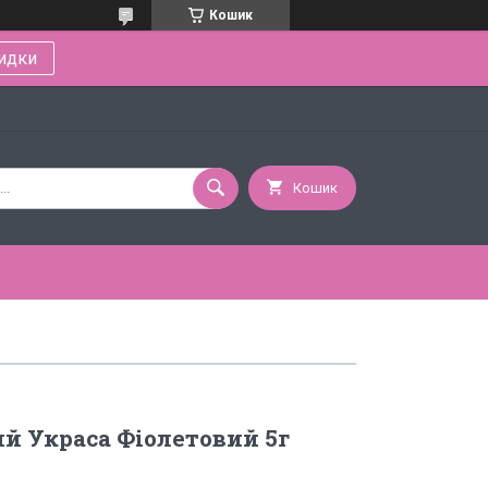
Кошик
идки
Кошик
й Украса Фіолетовий 5г