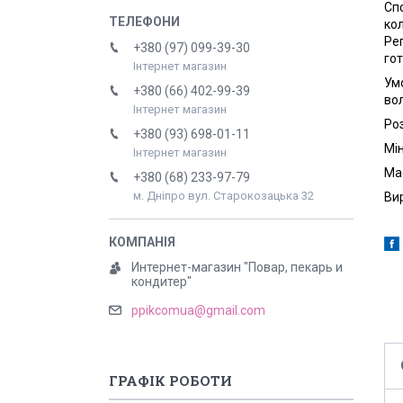
Сп
ко
Ре
+380 (97) 099-39-30
гот
Інтернет магазин
Ум
+380 (66) 402-99-39
вол
Інтернет магазин
Ро
+380 (93) 698-01-11
Мі
Інтернет магазин
Ма
+380 (68) 233-97-79
м. Дніпро вул. Старокозацька 32
Ви
Интернет-магазин "Повар, пекарь и
кондитер"
ppikcomua@gmail.com
ГРАФІК РОБОТИ