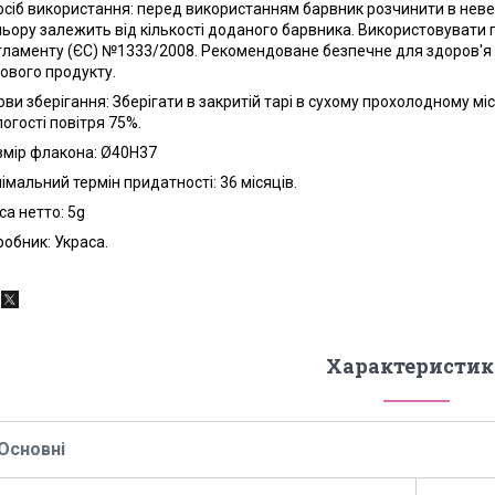
осіб використання
: перед використанням барвник розчинити в невели
льору залежить від кількості доданого барвника. Використовувати 
гламенту (ЄС) №1333/2008. Рекомендоване безпечне для здоров'я л
ового продукту.
ови зберігання:
Зберігати в закритій тарі в сухому прохолодному міс
огості повітря 75%.
змір флакона:
Ø40Н37
німальний термін придатності
: 36 місяців.
са нетто
: 5g
робник
: Украса.
Характеристик
Основні