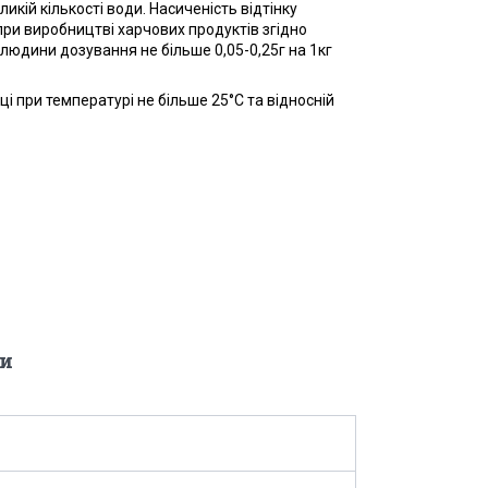
кій кількості води. Насиченість відтінку
при виробництві харчових продуктів згідно
юдини дозування не більше 0,05-0,25г на 1кг
ці при температурі не більше 25°С та відносній
и