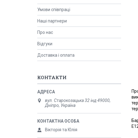
Умови співпраці
Наші партнери
Про нас
Відгуки
Доставка і оплата
КОНТАКТИ
Пр
вик
вул. Старокозацька 32 інд 49000,
тер
Дніпро, Україна
тер
Ба
Е12
Вікторія та Юлія