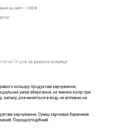
ння на сайті — 300 ₴
89741
отягом 14 днів
за рахунок покупця
кравого кольору продуктам харчування,
ціальних умов зберігання, не змінює колір при
, запаху, розчиняється в воді, не впливає на
дуктам харчування. Суміш харчових барвників
ований. Порощкоподібний.