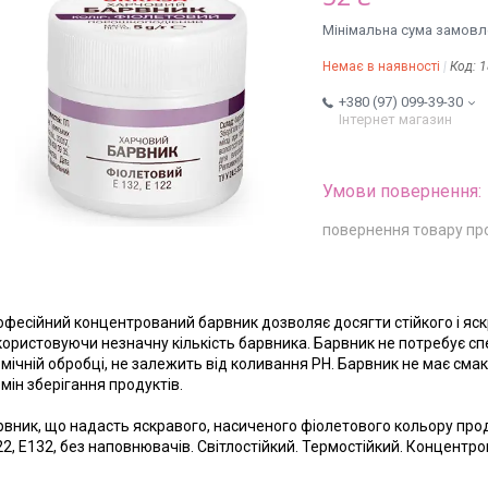
Мінімальна сума замовле
Немає в наявності
Код:
1
+380 (97) 099-39-30
Інтернет магазин
повернення товару пр
офесійний концентрований барвник дозволяє досягти стійкого і яс
ористовуючи незначну кількість барвника. Барвник не потребує спе
мічній обробці, не залежить від коливання РН. Барвник не має смаку
мін зберігання продуктів.
рвник, що надасть яскравого, насиченого фіолетового кольору про
2, Е132, без наповнювачів. Світлостійкий. Термостійкий. Концентр