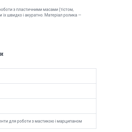
роботи з пластичними масами (тістом,
їх швидко і акуратно. Матеріал ролика —
и
енти для роботи з мастикою і марципаном