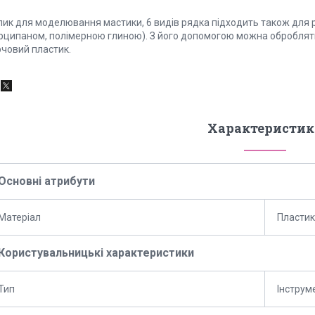
лик для моделювання мастики, 6 видів рядка підходить також для 
рципаном, полімерною глиною). З його допомогою можна обробляти 
рчовий пластик.
Характеристик
Основні атрибути
Матеріал
Пластик
Користувальницькі характеристики
Тип
Інструм