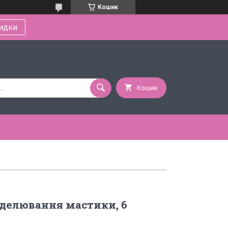
Кошик
идки
Кошик
делювання мастики, 6