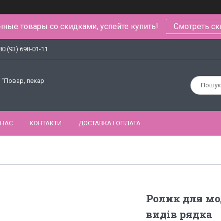
ные товары со скидками, успейте купить!
Смотреть ск
80 (93) 698-01-11
 "Повар, пекар
 НАС
КОНТАКТИ
ДОСТАВКА І ОПЛАТА
Ролик для мо
видів рядка