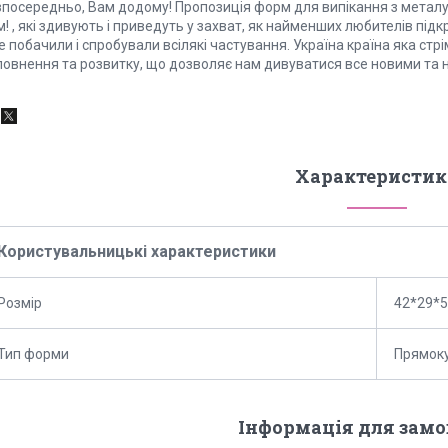
зпосередньо, Вам додому! Пропозиція форм для випікання з металу 
! , які здивують і приведуть у захват, як найменших любителів підк
 побачили і спробували всілякі частування. Україна країна яка стрім
повнення та розвитку, що дозволяє нам дивуватися все новими та 
Характеристик
Користувальницькі характеристики
Розмір
42*29*5
Тип форми
Прямок
Інформація для зам