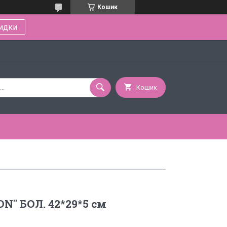
Кошик
идки
Кошик
N" БОЛ. 42*29*5 см