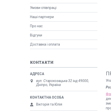
Умови співпраці
Наші партнери
Про нас
Відгуки
Доставка і оплата
КОНТАКТИ
П
Уп
вул. Старокозацька 32 інд 49000,
Дніпро, Україна
Ро
Фо
де
зм
Вікторія та Юлія
про