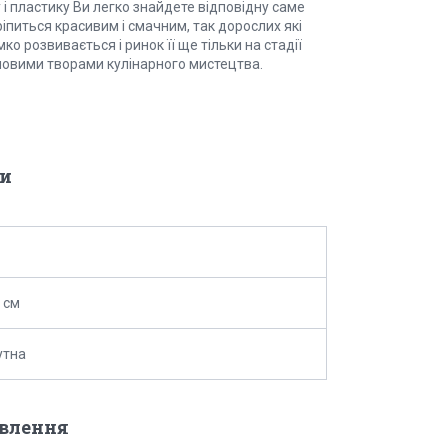
і пластику Ви легко знайдете відповідну саме
ріпиться красивим і смачним, так дорослих які
ко розвивається і ринок її ще тільки на стадії
новими творами кулінарного мистецтва.
и
 см
утна
овлення