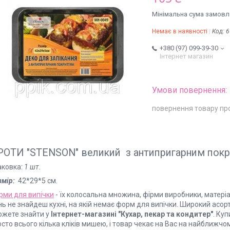
Мінімальна сума замовле
Немає в наявності
Код:
6
+380 (97) 099-39-30
Інтернет магазин
повернення товару пр
РОТИ "STENSON" великий з антипригарним пок
аковка:
1 шт
.
змір:
42*29*5 см
.
рми для випічки
- їх колосальна множина, фірми виробники, матері
нь не знайдеш кухні, на якій немає форм для випічки. Широкий асо
ожете знайти у
Інтернет-магазині "Кухар, пекар та кондитер"
. Ку
сто всього кілька кліків мишею, і товар чекає на Вас на найближчом