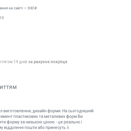
ння на сайті — 300 ₴
13
отягом 14 днів
за рахунок покупця
риттям
ал виготовлення, дизайн форми. На сьогоднішній
ртимент пластикових та металевих форм Ви
пити форму за низькою ціною - це реально і
у відділенні пошти або принесуть її