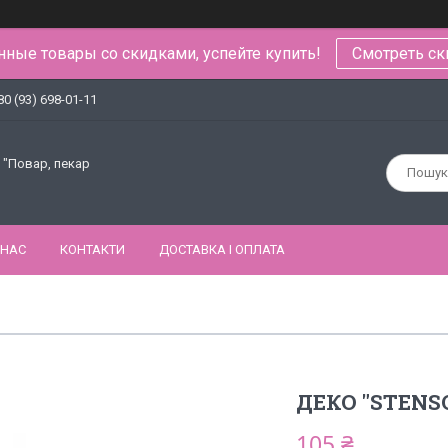
ные товары со скидками, успейте купить!
Смотреть ск
80 (93) 698-01-11
 "Повар, пекар
 НАС
КОНТАКТИ
ДОСТАВКА І ОПЛАТА
ДЕКО "STENSO
105 ₴