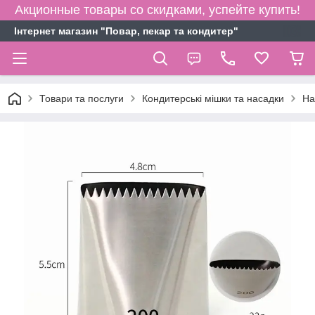
Акционные товары со скидками, успейте купить!
Інтернет магазин "Повар, пекар та кондитер"
Товари та послуги
Кондитерські мішки та насадки
На