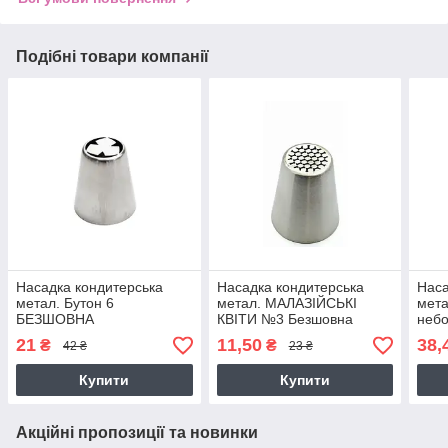
Подібні товари компанії
Насадка кондитерська
Насадка кондитерська
Наса
метал. Бутон 6
метал. МАЛАЗІЙСЬКІ
мета
БЕЗШОВНА
КВІТИ №3 Безшовна
небо
21
11,50
38,
₴
₴
42 ₴
23 ₴
Купити
Купити
Акційні пропозиції та новинки