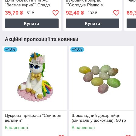
ЦУКРОВИХ ПРИКРАС
цукрових прикрас
"Чар
"Веселе курча"" Сладо
""Солодке Різдво з
Грінчем""
35,70
92,40
69,
₴
₴
51 ₴
132 ₴
Купити
Купити
Акційні пропозиції та новинки
–40%
–40%
Цукрова прикраса "Єдиноріг
Шоколадний декор яйця
великий"
(мигдаль у шоколаді), 50 гр
В наявності
В наявності