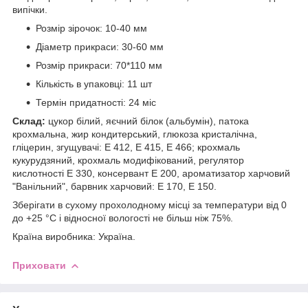
випічки.
Розмір зірочок: 10-40 мм
Діаметр прикраси: 30-60 мм
Розмір прикраси: 70*110 мм
Кількість в упаковці: 11 шт
Термін придатності: 24 міс
Склад:
цукор білий, яєчний білок (альбумін), патока
крохмальна, жир кондитерський, глюкоза кристалічна,
гліцерин, згущувачі: Е 412, Е 415, Е 466; крохмаль
кукурудзяний, крохмаль модифікований, регулятор
кислотності Е 330, консервант Е 200, ароматизатор харчовий
"Ванільний", барвник харчовий: Е 170, Е 150.
Зберігати в сухому прохолодному місці за температури від 0
до +25 °C і відносної вологості не більш ніж 75%.
Країна виробника: Україна.
Приховати