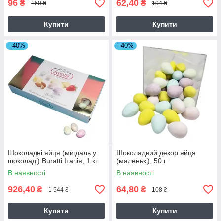
96
62,40
₴
₴
160 ₴
104 ₴
Купити
Купити
–40%
–40%
Шоколадні яйця (мигдаль у
Шоколадний декор яйця
шоколаді) Buratti Італія, 1 кг
(маленькі), 50 г
В наявності
В наявності
926,40
64,80
₴
₴
1 544 ₴
108 ₴
Купити
Купити