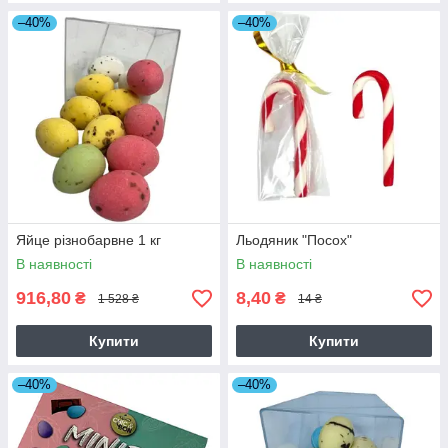
–40%
–40%
Яйце різнобарвне 1 кг
Льодяник "Посох"
В наявності
В наявності
916,80
8,40
₴
₴
1 528 ₴
14 ₴
Купити
Купити
–40%
–40%