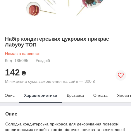
Набір кондитерських цукрових прикрас
Лабубу ТОП
Немає в наявності
Код: 185095
Роздріб
142
₴
Мінімальна сума замовлення на сайті — 300 ₴
Опис
Характеристики
Доставка
Оплата
Умови 
Опис
Солодка кондитерська прикраса для декорування поверхні
кондитерських виробів, тортів, тістечок, печива та великодньої