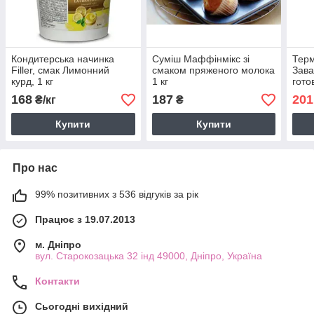
Кондитерська начинка
Суміш Маффінмікс зі
Терм
Filler, смак Лимонний
смаком пряженого молока
Зава
курд, 1 кг
1 кг
гото
випі
168
187
201
₴/кг
₴
Купити
Купити
Про нас
99% позитивних з 536 відгуків за рік
Працює з 19.07.2013
м. Дніпро
вул. Старокозацька 32 інд 49000, Дніпро, Україна
Контакти
Сьогодні вихідний