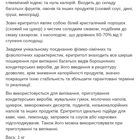
глікемічний індекс та нуль калорій. Входить до складу
багатьох фруктів, овочів та інших продуктів (соєвий соус, дині,
груші, виноград).
Зовні еритритол являє собою білий кристалічний порошок
(схожий на цукор) з чистим солодким смаком, подібним до
смаку сахарози, з насолодою, що дорівнює 60-70% від її
ступеня солодощі.
Завдяки унікальному поєднанню фізико-хімічних та
фізіологічних характеристик, еритритол знаходить все ширше
поширення при випіканні багатьох видів борошняних
кондитерських виробів, де його введення в рецептуру
дозволяє, крім зниження калорійності продуктів, значно
покращити їхню стабільність та збільшити гарантовані терміни
їх реалізації.
Він використовується для випікання, приготування
кондитерських виробів, жувальних гумок, молочних напоїв,
цукерок, заморожених десертів, пудингів, низькокалорійних
напоїв та інших продуктів. Еритритол ідеально підійде для
кави, чаю, лимонаду, заправок та соусів або харчових
підсолоджувачів. Також його можна використовувати при
приготуванні та випіканні.
Вага: 1 кг