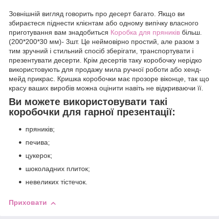
Зовнішній вигляд говорить про десерт багато. Якщо ви
збираєтеся піднести клієнтам або одному випічку власного
приготування вам знадобиться
Коробка для пряників
більш.
(200*200*30 мм)- 3шт. Це неймовірно простий, але разом з
тим зручний і стильний спосіб зберігати, транспортувати і
презентувати десерти. Крім десертів таку коробочку нерідко
використовують для продажу мила ручної роботи або хенд-
мейд прикрас. Кришка коробочки має прозоре віконце, так що
красу ваших виробів можна оцінити навіть не відкриваючи її.
Ви можете використовувати такі
коробочки для гарної презентації:
пряників;
печива;
цукерок;
шоколадних плиток;
невеликих тістечок.
Приховати