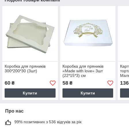
Коробка для пряників
Коробка для пряників
Карт
300*200*30 (3шт)
«Made with love» 3шт
торт
(22*15*3) см
Мал
мм)
60
58
136
₴
₴
Купити
Купити
Про нас
99% позитивних з 536 відгуків за рік