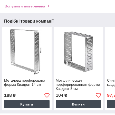
Всі умови повернення
Подібні товари компанії
Металева перфорована
Металлическая
Силі
форма Квадрат 14 см
перфорированная форма
квад
Квадрат 8 см
188
104
97,
₴
₴
Купити
Купити