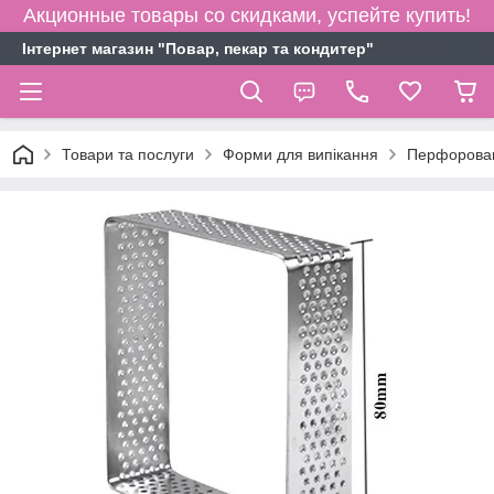
Акционные товары со скидками, успейте купить!
Інтернет магазин "Повар, пекар та кондитер"
Товари та послуги
Форми для випікання
Перфорова