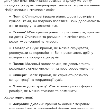
дітей усіх віків і покликаний розвивати дрібну моторику,
координацію рухів, концентрацію уваги та творче мислення.
Набір зазвичай включає в себе:
Поп-іт:
Силіконові іграшки різних форм і розмірів з
бульбашками, які потрібно лопатися. Вони допомагають
зняти напругу та заспокоїтися.
Сквиші:
М'які іграшки різних форм і кольорів, приємні
на дотик. Стискання та розминання сквішів сприяє
розвитку сенсорної чутливості.
Твістери:
Гнучкі іграшки, які можна скручувати,
розтягувати та переплітати. Вони розвивають дрібну
моторику та координацію рухів.
Пазли:
Маленькі головоломки, які допомагають
розвивати логічне мислення та просторове уявлення.
Спінери:
Верткі іграшки, які сприяють розвитку
концентрації та координації рухів.
М'ячики для стресу:
М'які м'ячики різних форм і
розмірів, які можна стискати та розминати.
Характеристики:
Яскравий дизайн:
Іграшки виконані в яскравих
кольорах і мають різноманітні форми, що привертає