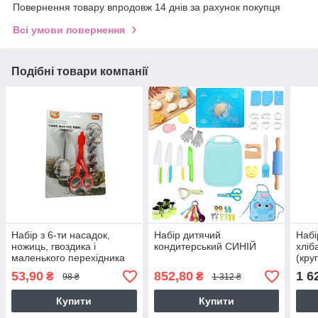
Повернення товару впродовж 14 днів за рахунок покупця
Всі умови повернення
Подібні товари компанії
Набір з 6-ти насадок,
Набір дитячий
Набі
ножиць, гвоздика і
кондитерський СИНІЙ
хлі
маленького перехідника
(круг
53,90
852,80
1 6
₴
₴
98 ₴
1 312 ₴
Купити
Купити