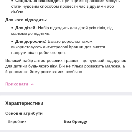
Соціальна взаємодія:
Ігри з цими іграшками можуть
стати чудовим способом провести час з друзями або
сім’єю.
Для кого підходить:
Для дітей:
Набір підходить для дітей усіх віків, від
малюків до підлітків.
Для дорослих:
Багато дорослих також
використовують антистресові іграшки для зняття
напруги після робочого дня.
Великий набір антистресових іграшок – це чудовий подарунок
для дитини будь-якого віку. Він не тільки розважить малюка, а
й допоможе йому розвиватися всебічно.
Приховати
Характеристики
Основні атрибути
Виробник
Без бренду