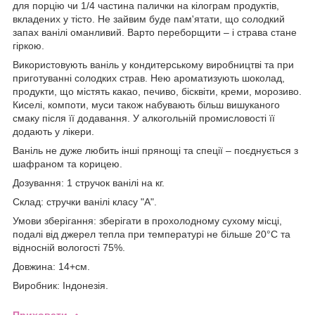
для порцію чи 1/4 частина палички на кілограм продуктів,
вкладених у тісто. Не зайвим буде пам'ятати, що солодкий
запах ванілі оманливий. Варто переборщити – і страва стане
гіркою.
Використовують ваніль у кондитерському виробництві та при
приготуванні солодких страв. Нею ароматизують шоколад,
продукти, що містять какао, печиво, бісквіти, креми, морозиво.
Киселі, компоти, муси також набувають більш вишуканого
смаку після її додавання. У алкогольній промисловості її
додають у лікери.
Ваніль не дуже любить інші прянощі та спеції – поєднується з
шафраном та корицею.
Дозування: 1 стручок ванілі на кг.
Склад: стручки ванілі класу "А".
Умови зберігання: зберігати в прохолодному сухому місці,
подалі від джерел тепла при температурі не більше 20°С та
відносній вологості 75%.
Довжина: 14+см.
Виробник: Індонезія.
Приховати