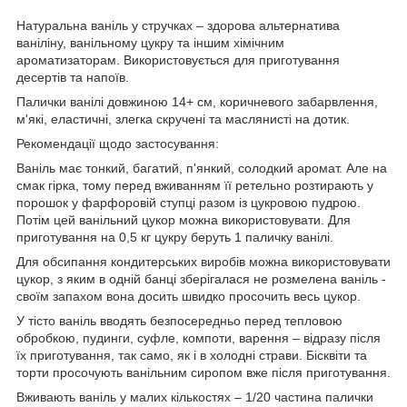
Натуральна ваніль у стручках – здорова альтернатива
ваніліну, ванільному цукру та іншим хімічним
ароматизаторам. Використовується для приготування
десертів та напоїв.
Палички ванілі довжиною 14+ см, коричневого забарвлення,
м'які, еластичні, злегка скручені та маслянисті на дотик.
Рекомендації щодо застосування:
Ваніль має тонкий, багатий, п'янкий, солодкий аромат. Але на
смак гірка, тому перед вживанням її ретельно розтирають у
порошок у фарфоровій ступці разом із цукровою пудрою.
Потім цей ванільний цукор можна використовувати. Для
приготування на 0,5 кг цукру беруть 1 паличку ванілі.
Для обсипання кондитерських виробів можна використовувати
цукор, з яким в одній банці зберігалася не розмелена ваніль -
своїм запахом вона досить швидко просочить весь цукор.
У тісто ваніль вводять безпосередньо перед тепловою
обробкою, пудинги, суфле, компоти, варення – відразу після
їх приготування, так само, як і в холодні страви. Бісквіти та
торти просочують ванільним сиропом вже після приготування.
Вживають ваніль у малих кількостях – 1/20 частина палички