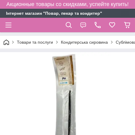
Акционные товары со скидками, успейте купить!
Інтернет магазин "Повар, пекар та кондитер"
Товари та послуги
Кондитерська сировина
Сублімова