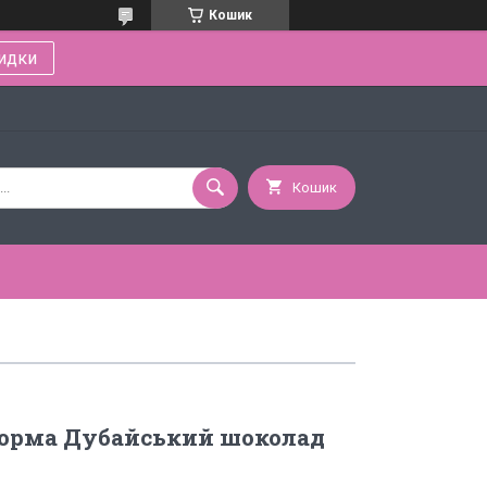
Кошик
идки
Кошик
форма Дубайський шоколад