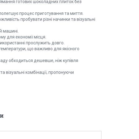
иймання готових шоколадних плиток без
олегшує процес приготування та миття.
жливість пробувати різні начинки та візуальні
й машині.
му для економії місця.
використанні прослужить довго.
температури, що важливо для якісного
ду обходиться дешевше, ніж купівля
та візуальні комбінації, пропонуючи
и