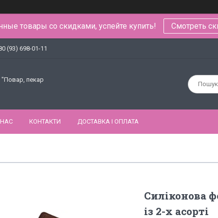
ные товары со скидками, успейте купить!
Смотреть ск
80 (93) 698-01-11
 "Повар, пекар
 НАС
КОНТАКТИ
ДОСТАВКА І ОПЛАТА
Силіконова 
із 2-х асорті