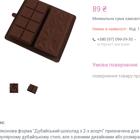
89 ₴
Мінімальна сума замовле
Немає в наявності
Код:
1
+380 (97) 099-39-30
Інтернет магазин
повернення товару пр
ис:
ліконова форма "Дубайський шоколад з 2-х асорті" призначена для
пулярному дубайському стилі, але з різними дизайнами або розміра