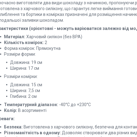
ночасно виготовляти два види шоколаду з начинкою, пропонуючи рі
отовлена з харчового силікону, що гарантує легке виймання готових
либлення та бортики в комірках призначені для розміщення начинки
 подальшої заливки шоколадом.
рактеристики (орієнтовні - можуть варіюватися залежно від мод
Матеріал:
Харчовий силікон (без BPA)
Кількість комірок:
2
Форма комірок:
Прямокутна
Розміри форми:
Довжина: 19 см
Ширина: 17 см
Розміри комірки:
Довжина: 15 см
Ширина: 7,5 см
Глибина: 2 см
Температурний діапазон:
-40°C до +230°C
Колір:
В асортименті
реваги:
Безпека:
Виготовлена з харчового силікону, безпечна для конта
Різноманітність в одному:
Дозволяє створювати два різних ви