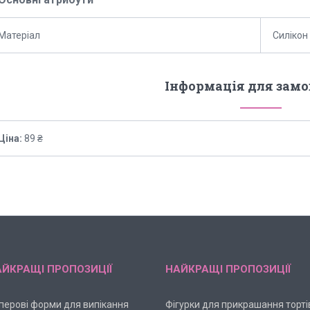
Матеріал
Силікон
Інформація для зам
Ціна:
89 ₴
ЙКРАЩІ ПРОПОЗИЦІЇ
НАЙКРАЩІ ПРОПОЗИЦІЇ
перові форми для випікання
Фігурки для прикрашання торті