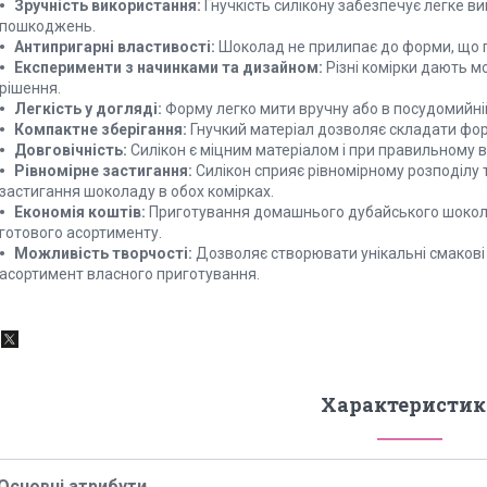
Зручність використання:
Гнучкість силікону забезпечує легке в
пошкоджень.
Антипригарні властивості:
Шоколад не прилипає до форми, що п
Експерименти з начинками та дизайном:
Різні комірки дають мо
рішення.
Легкість у догляді:
Форму легко мити вручну або в посудомийні
Компактне зберігання:
Гнучкий матеріал дозволяє складати фор
Довговічність:
Силікон є міцним матеріалом і при правильному 
Рівномірне застигання:
Силікон сприяє рівномірному розподілу 
застигання шоколаду в обох комірках.
Економія коштів:
Приготування домашнього дубайського шокола
готового асортименту.
Можливість творчості:
Дозволяє створювати унікальні смакові 
асортимент власного приготування.
Характеристик
Основні атрибути