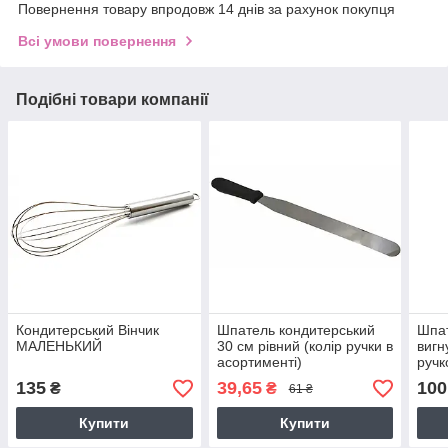
Повернення товару впродовж 14 днів за рахунок покупця
Всі умови повернення
Подібні товари компанії
Кондитерський Вінчик
Шпатель кондитерський
Шпат
МАЛЕНЬКИЙ
30 см рівний (колір ручки в
вигн
асортименті)
ручк
135
39,65
100
₴
₴
61 ₴
Купити
Купити