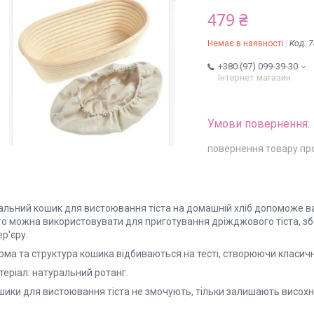
479 ₴
Немає в наявності
Код:
7
+380 (97) 099-39-30
Інтернет магазин
повернення товару пр
альний кошик для вистоювання тіста на домашній хліб допоможе ва
го можна використовувати для приготування дріжджового тіста, збе
ер'єру.
рма та структура кошика відбиваються на тесті, створюючи класич
теріал: натуральний ротанг.
шики для вистоювання тіста не змочують, тільки залишають висохну