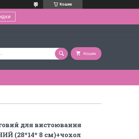
Кошик
идки
Кошик
говий для вистоювання
ИЙ (28*14* 8 см)+чохол