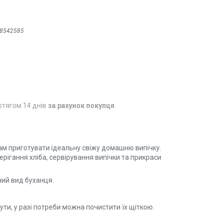
8542585
отягом 14 днів
за рахунок покупця
м приготувати ідеальну свіжу домашню випічку.
рігання хліба, сервірування випічки та прикраси
ний вид буханця.
ти, у разі потреби можна почистити їх щіткою.