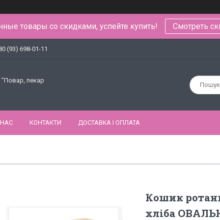
ные товары со скидками, успейте купить!
Смотреть ск
80 (93) 698-01-11
 "Повар, пекар
 НАС
КОНТАКТИ
ДОСТАВКА І ОПЛАТА
Кошик ротан
хліба ОВАЛЬН