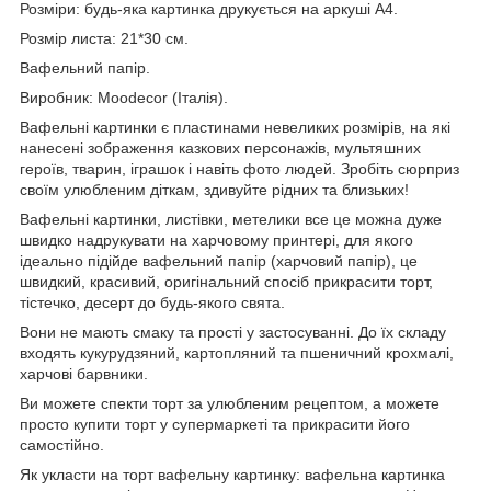
Розміри: будь-яка картинка друкується на аркуші А4.
Розмір листа: 21*30 см.
Вафельний папір.
Виробник: Moodecor (Італія).
Вафельні картинки є пластинами невеликих розмірів, на які
нанесені зображення казкових персонажів, мультяшних
героїв, тварин, іграшок і навіть фото людей. Зробіть сюрприз
своїм улюбленим діткам, здивуйте рідних та близьких!
Вафельні картинки, листівки, метелики все це можна дуже
швидко надрукувати на харчовому принтері, для якого
ідеально підійде вафельний папір (харчовий папір), це
швидкий, красивий, оригінальний спосіб прикрасити торт,
тістечко, десерт до будь-якого свята.
Вони не мають смаку та прості у застосуванні. До їх складу
входять кукурудзяний, картопляний та пшеничний крохмалі,
харчові барвники.
Ви можете спекти торт за улюбленим рецептом, а можете
просто купити торт у супермаркеті та прикрасити його
самостійно.
Як укласти на торт вафельну картинку: вафельна картинка