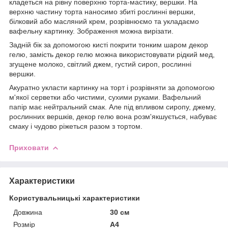
кладеться на рівну поверхню торта-мастику, вершки. На
верхню частину торта наносимо збиті рослинні вершки,
білковий або масляний крем, розрівнюємо та укладаємо
вафельну картинку. Зображення можна вирізати.
Задній бік за допомогою кисті покрити тонким шаром декор
гелю, замість декор гелю можна використовувати рідкий мед,
згущене молоко, світлий джем, густий сироп, рослинні
вершки.
Акуратно укласти картинку на торт і розрівняти за допомогою
м'якої серветки або чистими, сухими руками. Вафельний
папір має нейтральний смак. Але під впливом сиропу, джему,
рослинних вершків, декор гелю вона розм'якшується, набуває
смаку і чудово ріжеться разом з тортом.
Приховати
Характеристики
Користувальницькі характеристики
Довжина
30 см
Розмір
А4