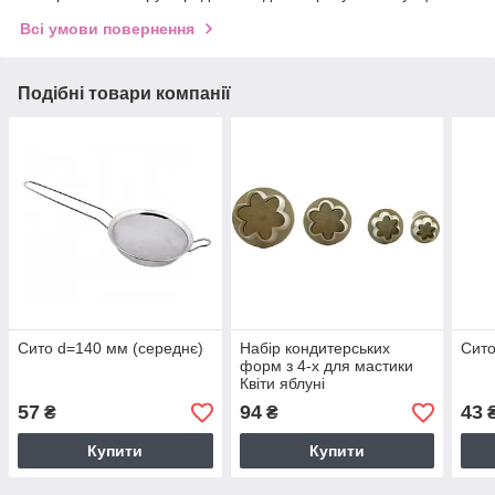
Всі умови повернення
Подібні товари компанії
Сито d=140 мм (середнє)
Набір кондитерських
Сито
форм з 4-х для мастики
Квіти яблуні
57
94
43
₴
₴
Купити
Купити