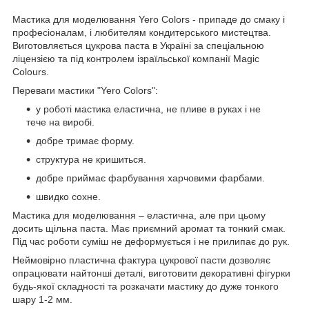
Мастика для моделювання Yero Colors - припаде до смаку і
професіоналам, і любителям кондитерського мистецтва.
Виготовляється цукрова паста в Україні за спеціальною
ліцензією та під контролем ізраїльської компанії Magic
Сolours.
Переваги мастики "Yero Colors":
у роботі мастика еластична, не пливе в руках і не
тече на виробі.
добре тримає форму.
структура не кришиться.
добре приймає фарбування харчовими фарбами.
швидко сохне.
Мастика для моделювання – еластична, але при цьому
досить щільна паста. Має приємний аромат та тонкий смак.
Під час роботи суміш не деформується і не прилипає до рук.
Неймовірно пластична фактура цукрової пасти дозволяє
опрацювати найтонші деталі, виготовити декоративні фігурки
будь-якої складності та розкачати мастику до дуже тонкого
шару 1-2 мм.