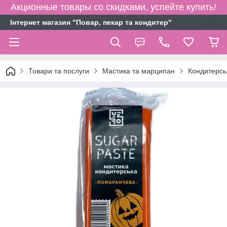
Акционные товары со скидками, успейте купить!
Інтернет магазин "Повар, пекар та кондитер"
Товари та послуги
Мастика та марципан
Кондитерс