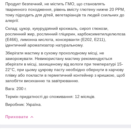
Продукт безпечний, не містить ГМО, що становлять
тваринного походження, рівень вмісту глютену нижче 20 PPM,
тому підходить для дітей, вегетаріанців та людей схильних до
алергії.
Склад: цукор, кукурудзяний крохмаль, сироп глюкози,
рослинний жир, рослинний гліцерин, карбоксиметилцелюлоза
(Е466), лимонна кислота, консерванти (Е202, Е211),
ідентичний ароматизатор натуральному.
Зберігати мастику в сухому прохолодному місці, не
заморожувати. Невикористану мастику рекомендується
зберігати в місці, захищеному від вологи при температурі 15-
22°С, при цьому цукрову пасту необхідно обернути в харчову
плівку або покласти в герметичний контейнер з кришкою, щоб
запобігти висиханню та завітрюванню.
Вага: 200
г.
Термін придатності до споживання: 12 місяців.
Виробник: Україна.
Приховати