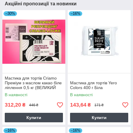
Акційні пропозиції та новинки
–30%
–16%
Мастика для тортів Criamo
Преміум з маслом какао біле
Мастика для тортів Yero
ліплення 0,5 кг (ВЕЛИКИЙ
Colors 400 г Біла
РЕБРЕНДІНГ CRIAMO-
В наявності
В наявності
LOVKE)
312,20
143,64
₴
₴
446 ₴
171 ₴
Купити
Купити
–16%
–16%