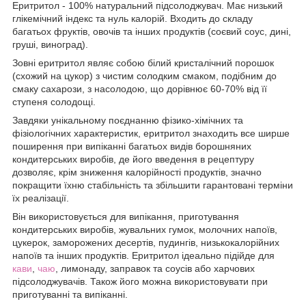
Еритритол - 100% натуральний підсолоджувач. Має низький
глікемічний індекс та нуль калорій. Входить до складу
багатьох фруктів, овочів та інших продуктів (соєвий соус, дині,
груші, виноград).
Зовні еритритол являє собою білий кристалічний порошок
(схожий на цукор) з чистим солодким смаком, подібним до
смаку сахарози, з насолодою, що дорівнює 60-70% від її
ступеня солодощі.
Завдяки унікальному поєднанню фізико-хімічних та
фізіологічних характеристик, еритритол знаходить все ширше
поширення при випіканні багатьох видів борошняних
кондитерських виробів, де його введення в рецептуру
дозволяє, крім зниження калорійності продуктів, значно
покращити їхню стабільність та збільшити гарантовані терміни
їх реалізації.
Він використовується для випікання, приготування
кондитерських виробів, жувальних гумок, молочних напоїв,
цукерок, заморожених десертів, пудингів, низькокалорійних
напоїв та інших продуктів. Еритритол ідеально підійде для
кави
,
чаю
, лимонаду, заправок та соусів або харчових
підсолоджувачів. Також його можна використовувати при
приготуванні та випіканні.