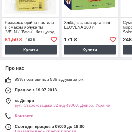
Низькокалорійна пастила
Хлібці із злаків органічні
Сумі
зі смаком яблука тм
ELOVENA 100 г
моро
"VELN"/ "Велн", без цукру,
Solo
110 г
Шоко
81,50
171
248
₴
₴
163 ₴
Купити
Купити
Про нас
99% позитивних з 536 відгуків за рік
Працює з 19.07.2013
м. Дніпро
вул. Старокозацька 32 інд 49000, Дніпро, Україна
Контакти
Сьогодні працює з 09:00 до 18:00
Показати весь графік роботи