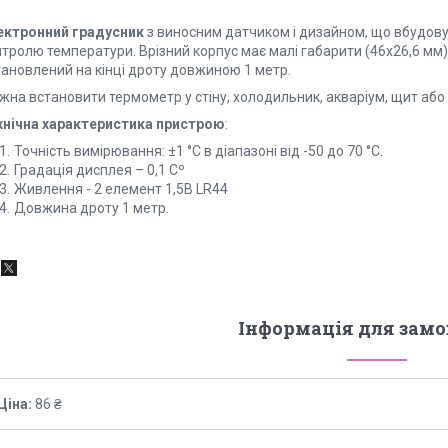
ектронний градусник
з виносним датчиком і дизайном, що вбудовує
тролю температури. Врізний корпус має малі габарити (46х26,6 мм)
тановлений на кінці дроту довжиною 1 метр.
жна встановити термометр у стіну, холодильник, акваріум, щит або
хнічна характеристика пристрою
:
Точність вимірювання: ±1 °C в діапазоні від -50 до 70 °C.
Градація дисплея – 0,1 Cº
Живлення - 2 елемент 1,5В LR44
Довжина дроту 1 метр.
Інформація для зам
Ціна:
86 ₴