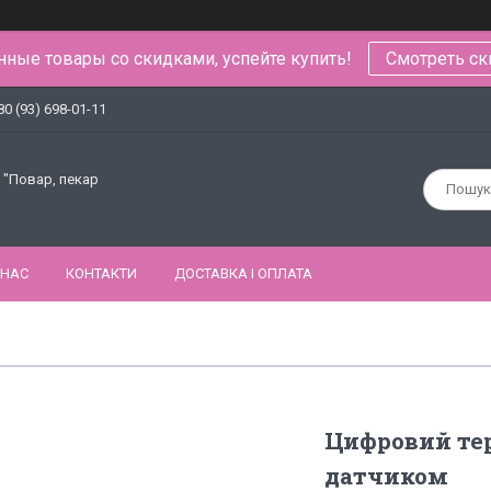
ные товары со скидками, успейте купить!
Смотреть ск
80 (93) 698-01-11
 "Повар, пекар
 НАС
КОНТАКТИ
ДОСТАВКА І ОПЛАТА
Цифровий те
датчиком