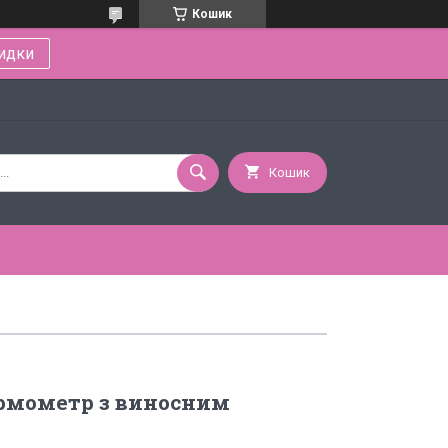
Кошик
идки
Кошик
рмометр з виносним