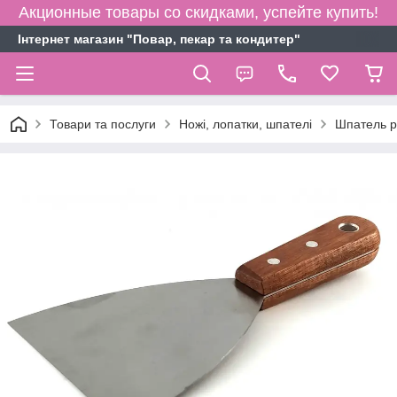
Акционные товары со скидками, успейте купить!
Інтернет магазин "Повар, пекар та кондитер"
Товари та послуги
Ножі, лопатки, шпателі
Шпатель р