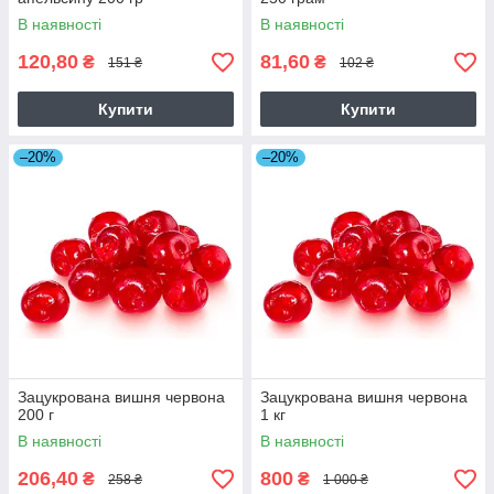
В наявності
В наявності
120,80
81,60
₴
₴
151 ₴
102 ₴
Купити
Купити
–20%
–20%
Зацукрована вишня червона
Зацукрована вишня червона
200 г
1 кг
В наявності
В наявності
206,40
800
₴
₴
258 ₴
1 000 ₴