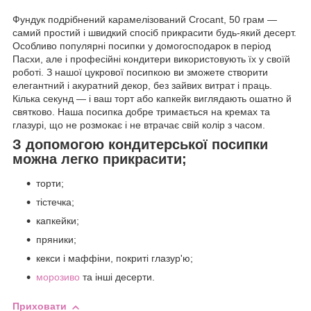
Фундук подрібнений карамелізований Crocant, 50 грам —
самий простий і швидкий спосіб прикрасити будь-який десерт.
Особливо популярні посипки у домогосподарок в період
Пасхи, але і професійні кондитери використовують їх у своїй
роботі. З нашої цукрової посипкою ви зможете створити
елегантний і акуратний декор, без зайвих витрат і праць.
Кілька секунд — і ваш торт або капкейк виглядають ошатно й
святково. Наша посипка добре тримається на кремах та
глазурі, що не розмокає і не втрачає свій колір з часом.
З допомогою кондитерської посипки
можна легко прикрасити;
торти;
тістечка;
капкейки;
пряники;
кекси і маффіни, покриті глазур'ю;
морозиво
та інші десерти.
Приховати