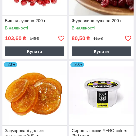
Вишня сушена 200 г
Журавлина сушена 200 г
В наявності
В наявності
103,60
80,50
₴
₴
148 ₴
115 ₴
Купити
Купити
–20%
–20%
Зацукровані дольки
Сироп глюкози YERO colors
апельсину 200 гр
250 грам