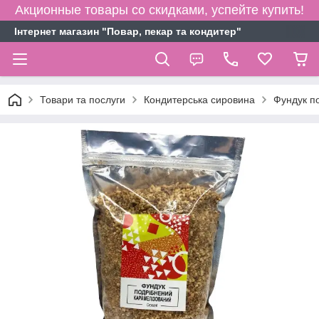
Акционные товары со скидками, успейте купить!
Інтернет магазин "Повар, пекар та кондитер"
Товари та послуги
Кондитерська сировина
Фундук п