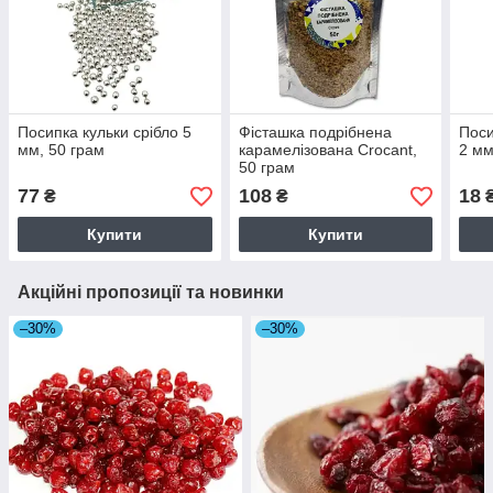
Посипка кульки срібло 5
Фісташка подрібнена
Поси
мм, 50 грам
карамелізована Crocant,
2 мм
50 грам
77
108
18
₴
₴
Купити
Купити
Акційні пропозиції та новинки
–30%
–30%