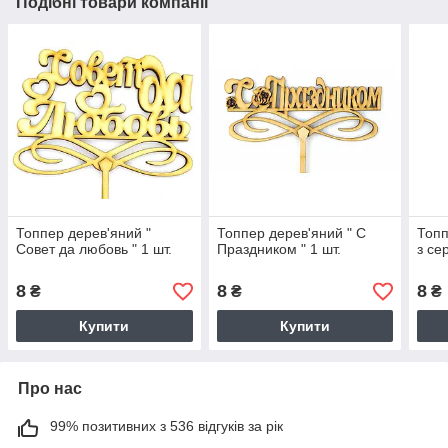
Подібні товари компанії
Топпер дерев'яний "
Топпер дерев'яний " С
Топп
Совет да любовь " 1 шт.
Праздником " 1 шт.
з се
8
8
8
₴
₴
₴
Купити
Купити
Про нас
99% позитивних з 536 відгуків за рік