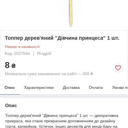
Топпер дерев'яний "Дівчина принцеса" 1 шт.
Немає в наявності
Код: 2027044
Роздріб
8
₴
Мінімальна сума замовлення на сайті — 300 ₴
Опис
Характеристики
Доставка
Оплата
Умови п
Опис
Топпер дерев'яний "Дівчина принцеса" 1 шт. — декоративна
прикраса, яка стане прекрасним доповненням до дизайну
торта, капкейков, тістечок, інших десертів для кенді-бару на