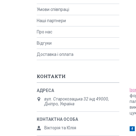
Умови співпраці
Наші партнери
Про нас
Відгуки
Доставка і оплата
КОНТАКТИ
Із
фор
вул. Старокозацька 32 інд 49000,
пал
Дніпро, Україна
ви
цук
Вікторія та Юлія