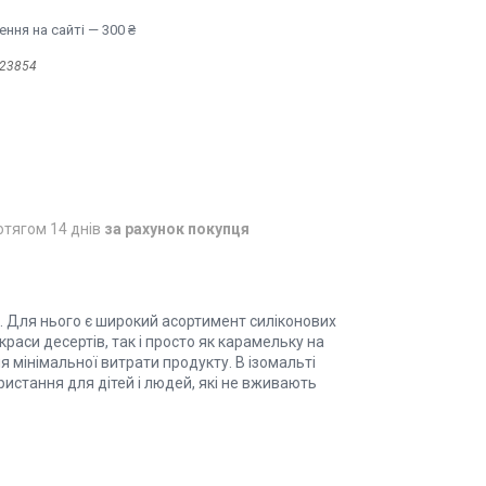
ння на сайті — 300 ₴
23854
отягом 14 днів
за рахунок покупця
. Для нього є широкий асортимент силіконових
раси десертів, так і просто як карамельку на
я мінімальної витрати продукту. В ізомальті
истання для дітей і людей, які не вживають