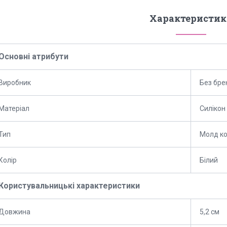
Характеристик
Основні атрибути
Виробник
Без бре
Матеріал
Силікон
Тип
Молд к
Колір
Білий
Користувальницькі характеристики
Довжина
5,2 см