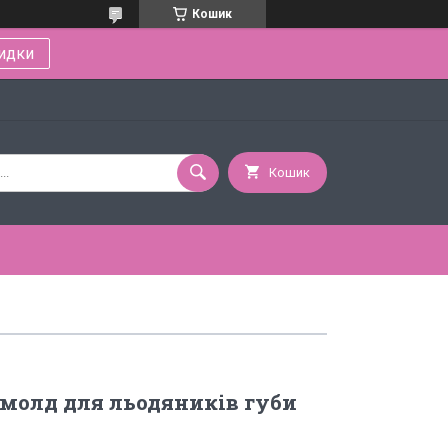
Кошик
идки
Кошик
молд для льодяників губи