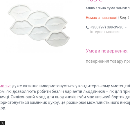
Мінімальна сума замовле
Немає в наявності
Код:
1
+380 (97) 099-39-30
Інтернет магазин
повернення товару пр
омальт
дуже активно використовується у кондитерському мистецтві
м, які дозволяють робити безліч варіантів льодяників – як для прик
ичці. Силіконовий молд для льодяників губи має низький бортик дл
користовується замінник цукру, це розширює можливість його викор
ор.