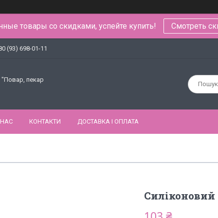
ные товары со скидками, успейте купить!
Смотреть ск
80 (93) 698-01-11
 "Повар, пекар
 НАС
КОНТАКТИ
ДОСТАВКА І ОПЛАТА
Силіконовий 
103 ₴