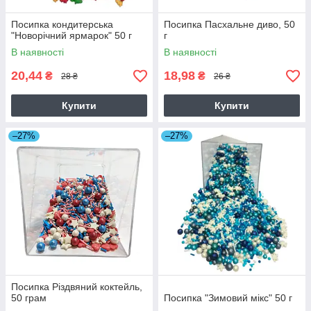
Посипка кондитерська
Посипка Пасхальне диво, 50
"Новорічний ярмарок" 50 г
г
В наявності
В наявності
20,44
18,98
₴
₴
28 ₴
26 ₴
Купити
Купити
–27%
–27%
Посипка Різдвяний коктейль,
50 грам
Посипка "Зимовий мікс" 50 г