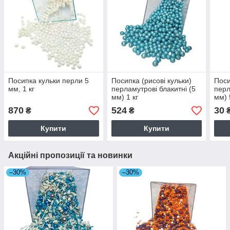
Посипка кульки перли 5
Посипка (рисові кульки)
Поси
мм, 1 кг
перламутрові блакитні (5
перл
мм) 1 кг
мм) 
870
524
30
₴
₴
Купити
Купити
Акційні пропозиції та новинки
–30%
–30%