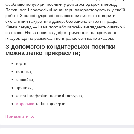
Особливо популярні посипки у домогосподарок в період
Пасхи, але і професійні кондитери використовують їх у своїй
роботі. З нашої цукрової посипкою ви зможете створити
елегантний і акуратний декор, без зайвих витрат і праць.
Кілька секунд — і ваш торт або капкейк виглядають ошатно й
святково. Наша посипка добре тримається на кремах та
глазурі, що не розмокає і не втрачає свій колір з часом.
З допомогою кондитерської посипки
можна легко прикрасити;
торти;
тістечка;
капкейки;
пряники;
кекси і маффіни, покриті глазур'ю;
морозиво
та інші десерти.
Приховати