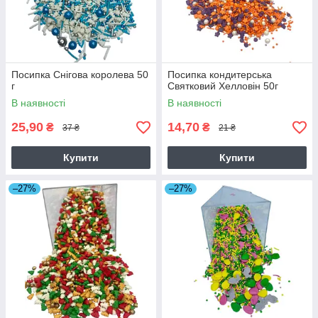
Посипка Снігова королева 50
Посипка кондитерська
г
Святковий Хелловін 50г
В наявності
В наявності
25,90
14,70
₴
₴
37 ₴
21 ₴
Купити
Купити
–27%
–27%