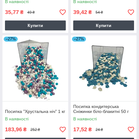
В наявності
В наявності
35,77
39,42
₴
₴
49 ₴
54 ₴
Купити
Купити
–27%
–27%
Посипка кондитерська
Посипка "Хрустальна ніч" 1 кг
Сніжинки біло-блакитні 50 г
В наявності
В наявності
183,96
17,52
₴
₴
252 ₴
24 ₴