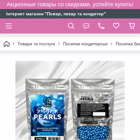
Акционные товары со скидками, успейте купить!
Інтернет магазин "Повар, пекар та кондитер"
Товари та послуги
Посипки кондитерські
Посипка бла