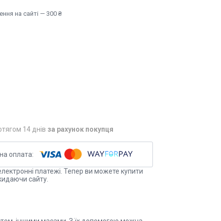
ння на сайті — 300 ₴
6
отягом 14 днів
за рахунок покупця
електронні платежі. Тепер ви можете купити
кидаючи сайту.
істом, іншими масами. З їх допомогою можна