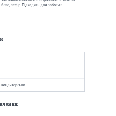
 безе, зефір. Підходять для роботи з
и
 кондитерська
овлення