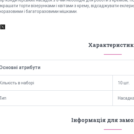
крашати торти візерунками і квітами з крему, відсаджувати еклери,
норазовими і багаторазовими мішками.
Характеристик
Основні атрибути
Кількість в наборі
10 шт.
Тип
Насадка
Інформація для зам