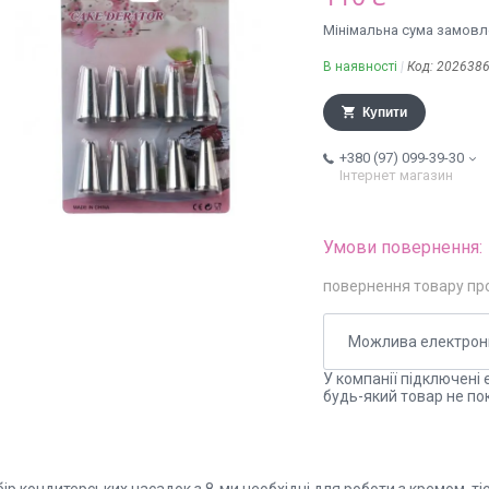
Мінімальна сума замовле
В наявності
Код:
202638
Купити
+380 (97) 099-39-30
Інтернет магазин
повернення товару пр
У компанії підключені 
будь-який товар не по
ір кондитерських насадок з 8-ми необхідні для роботи з кремом, т