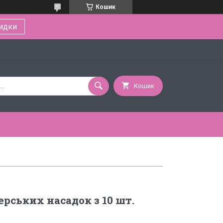
Кошик
идки
Кошик
ерських насадок з 10 шт.