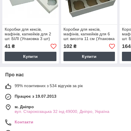
Коробки для кексів,
Коробки для кексів,
Коро
мафінів, капкейків для 2
мафінів, капкейків для 6
мафі
шт. БІЛІ (Упаковка 3 шт)
шт. висота 11 см (Упаковка
шт. 
3 шт)
41
102
164
₴
₴
Купити
Купити
Про нас
99% позитивних з 534 відгуків за рік
Працює з 19.07.2013
м. Дніпро
вул. Старокозацька 32 інд 49000, Дніпро, Україна
Контакти