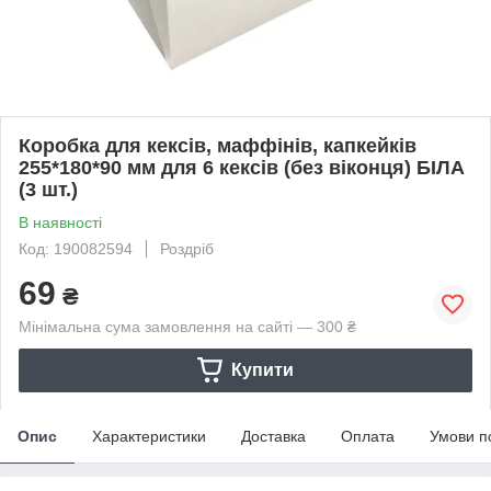
Коробка для кексів, маффінів, капкейків
255*180*90 мм для 6 кексів (без віконця) БІЛА
(3 шт.)
В наявності
Код: 190082594
Роздріб
69
₴
Мінімальна сума замовлення на сайті — 300 ₴
Купити
Опис
Характеристики
Доставка
Оплата
Умови п