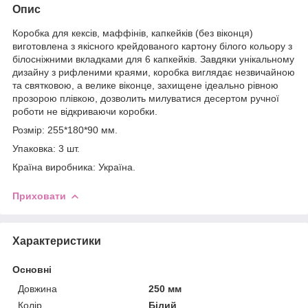
Опис
Коробка для кексів, маффінів, капкейків (без віконця)
виготовлена з якісного крейдованого картону білого кольору з
білосніжними вкладками для 6 капкейків. Завдяки унікальному
дизайну з рифленими краями, коробка виглядає незвичайною
та святковою, а велике віконце, захищене ідеально рівною
прозорою плівкою, дозволить милуватися десертом ручної
роботи не відкриваючи коробки.
Розмір: 255*180*90 мм.
Упаковка: 3 шт.
Країна виробника: Україна.
Приховати
Характеристики
Основні
Довжина
250 мм
Колір
Білий