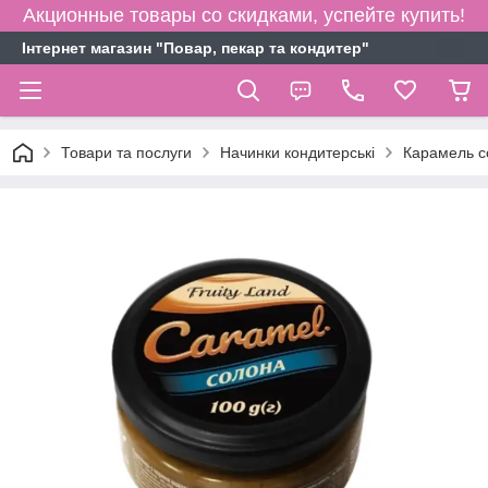
Акционные товары со скидками, успейте купить!
Інтернет магазин "Повар, пекар та кондитер"
Товари та послуги
Начинки кондитерські
Карамель со