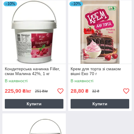
–10%
–10%
Кондитерська начинка Filler,
Крем для торта зі смаком
смак Малина 42%, 1 кг
вішні Еко 70 г
В наявності
В наявності
225,90
28,80
₴/кг
₴
251 ₴/кг
32 ₴
Купити
Купити