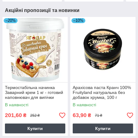
Акційні пропозиції та новинки
–20%
–10%
Термостабільна начинка
Арахісова паста Кранч 100%
Заварний крем 1 кг - готовий
Fruityland натуральна без
наповнювач для випічки
добавок хрумка, 100 г
В наявності
В наявності
201,60
63,90
₴
₴
252 ₴
71 ₴
Купити
Купити