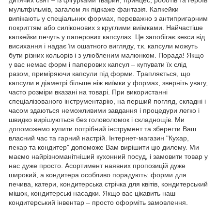
мультфільмів, загалом як підкаже фантазія. Капкейки
випікають у спеціальних формах, переважно з антипригарним
покриттям або силіконових з круглими виїмками. Найчастіше
капкейки печуть у паперових капсулах. Це запобігає кекси від
висихання і надає їм ошатного вигляду, т.к. капсули можуть
бути різних кольорів і з улюбленим малюнком. Порада! Якщо
у вас немає форм і паперових капсул – купувати їх слід
разом, приміряючи капсули під форми. Трапляється, що
капсули в діаметрі більше ніж виїмки у формах, зверніть увагу,
часто розміри вказані на товарі. При використанні
спеціалізованого інструментарію, на перший погляд, складні і
часом здаються неможливими завдання і процедури легко і
швидко вирішуються без головоломок і складнощів. Ми
допоможемо купити потрібний інструмент та зберегти Ваш
власний час та гарний настрій. Інтернет-магазин "Кухар,
пекар та кондитер" допоможе Вам вирішити цю дилему. Ми
маємо найрізноманітніший кухонний посуд, і замовити товар у
нас дуже просто. Асортимент наявних пропозицій дуже
широкий, а кондитера особливо порадують: форми для
печива, катери, кондитерська стрічка для квітів, кондитерський
мішок, кондитерські насадки. Якщо вас цікавить наш
кондитерський інвентар – просто оформіть замовлення.