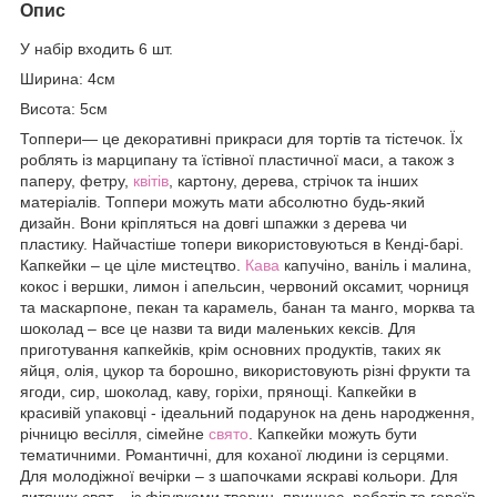
Опис
У набір входить 6 шт.
Ширина: 4см
Висота: 5см
Топпери— це декоративні прикраси для тортів та тістечок. Їх
роблять із марципану та їстівної пластичної маси, а також з
паперу, фетру,
квітів
, картону, дерева, стрічок та інших
матеріалів. Топпери можуть мати абсолютно будь-який
дизайн. Вони кріпляться на довгі шпажки з дерева чи
пластику. Найчастіше топери використовуються в Кенді-барі.
Капкейки – це ціле мистецтво.
Кава
капучіно, ваніль і малина,
кокос і вершки, лимон і апельсин, червоний оксамит, чорниця
та маскарпоне, пекан та карамель, банан та манго, морква та
шоколад – все це назви та види маленьких кексів. Для
приготування капкейків, крім основних продуктів, таких як
яйця, олія, цукор та борошно, використовують різні фрукти та
ягоди, сир, шоколад, каву, горіхи, прянощі. Капкейки в
красивій упаковці - ідеальний подарунок на день народження,
річницю весілля, сімейне
свято
. Капкейки можуть бути
тематичними. Романтичні, для коханої людини із серцями.
Для молодіжної вечірки – з шапочками яскраві кольори. Для
дитячих свят – із фігурками тварин, принцес, роботів та героїв