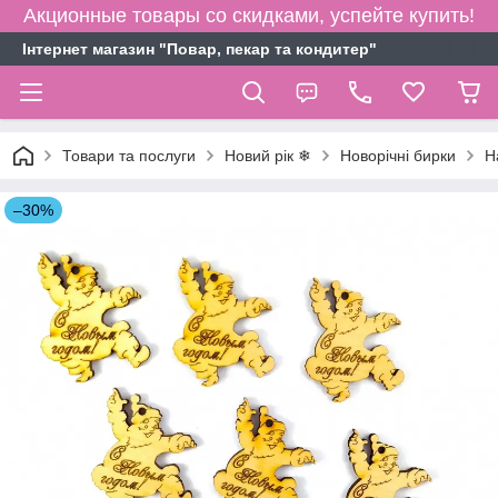
Акционные товары со скидками, успейте купить!
Інтернет магазин "Повар, пекар та кондитер"
Товари та послуги
Новий рік ❄
Новорічні бирки
Н
–30%