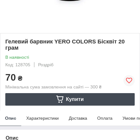
Гелевий барвник YERO COLORS Бісквіт 20
грам
В наявності
Код: 128705
Роздріб
70
₴
Мінімальна сума замовлення на сайті — 300 ₴
Купити
Опис
Характеристики
Доставка
Оплата
Умови п
Опис