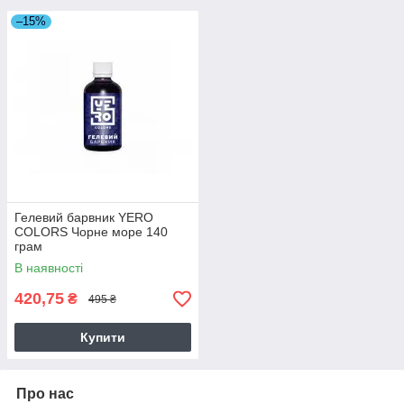
–15%
Гелевий барвник YERO
COLORS Чорне море 140
грам
В наявності
420,75
₴
495 ₴
Купити
Про нас