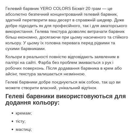
Гелевий барвник YERO COLORS Бісквіт 20 грам — це
абсолютно безпечний концентрований гелевий барвник,
здатний перетворити ваш десерт в справжній шедевр. Дуже
добре підходить як для професійного, так і для аматорського
використання. Гелева текстура дозволяє витрачати барвник
більш економно, досягаючи при цьому насиченого та стійкого
кольору. У цьому їх головна перевага перед рідкими та
сухими барвниками.
Кольори в реальності повністю відповідають заявленим в
палітрі на сайті. Фарба без проблем змивається з рук і
робочих поверхонь. Після додавання барвника в крем або
айсінг, текстура залишається незмінною.
Гелеві барвники добре поєднуються між собою, так що ви
можете створити власний, унікальний відтінок.
Гелеві барвники використовуються для
додання кольору:
кремам;
тісту;
мастиці;