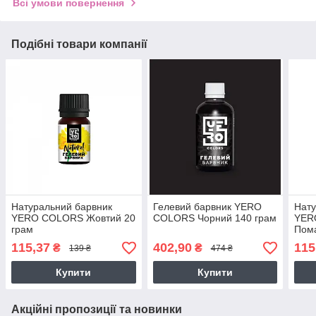
Всі умови повернення
Подібні товари компанії
Натуральний барвник
Гелевий барвник YERO
Нату
YERO COLORS Жовтий 20
COLORS Чорний 140 грам
YER
грам
Пома
115,37
402,90
115
₴
₴
139 ₴
474 ₴
Купити
Купити
Акційні пропозиції та новинки