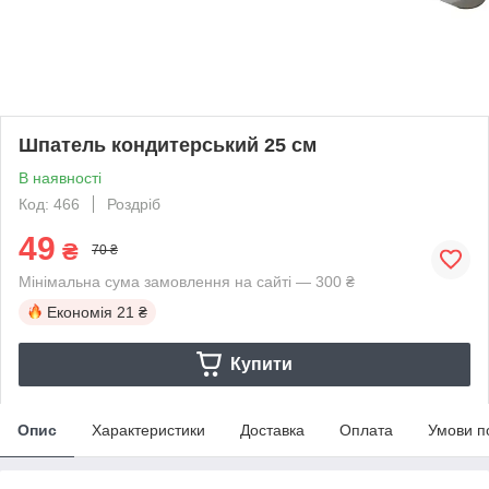
Шпатель кондитерський 25 см
В наявності
Код: 466
Роздріб
49
₴
70 ₴
Мінімальна сума замовлення на сайті — 300 ₴
Економія
21 ₴
Купити
Опис
Характеристики
Доставка
Оплата
Умови п