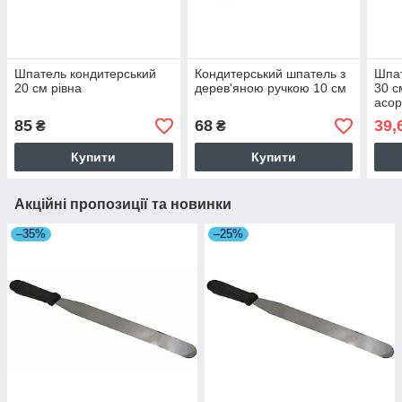
Шпатель кондитерський
Кондитерський шпатель з
Шпат
20 см рівна
дерев'яною ручкою 10 см
30 с
асор
85
68
39,
₴
₴
Купити
Купити
Акційні пропозиції та новинки
–35%
–25%