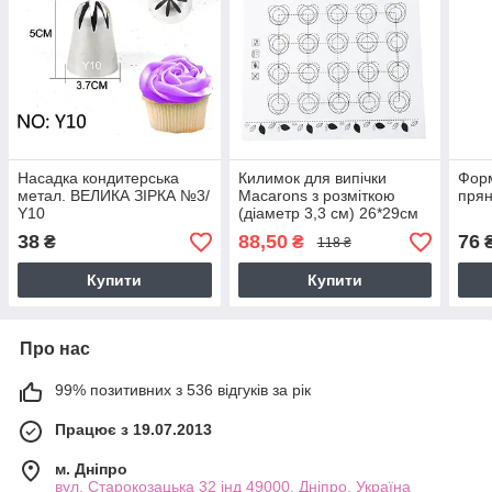
Насадка кондитерська
Килимок для випічки
Фор
метал. ВЕЛИКА ЗІРКА №3/
Macarons з розміткою
прян
Y10
(діаметр 3,3 см) 26*29см
38
88,50
76
₴
₴
118 ₴
Купити
Купити
Про нас
99% позитивних з 536 відгуків за рік
Працює з 19.07.2013
м. Дніпро
вул. Старокозацька 32 інд 49000, Дніпро, Україна