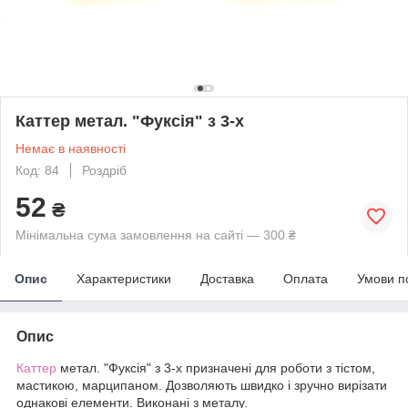
Каттер метал. "Фуксія" з 3-х
Немає в наявності
Код: 84
Роздріб
52
₴
Мінімальна сума замовлення на сайті — 300 ₴
Опис
Характеристики
Доставка
Оплата
Умови п
Опис
Каттер
метал. "Фуксія" з 3-х призначені для роботи з тістом,
мастикою, марципаном. Дозволяють швидко і зручно вирізати
однакові елементи. Виконані з металу.