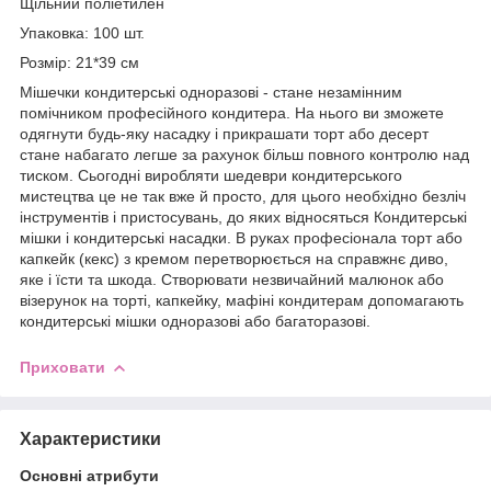
Щільний поліетилен
Упаковка: 100 шт.
Розмір: 21*39 см
Мішечки кондитерські одноразові - стане незамінним
помічником професійного кондитера. На нього ви зможете
одягнути будь-яку насадку і прикрашати торт або десерт
стане набагато легше за рахунок більш повного контролю над
тиском. Сьогодні виробляти шедеври кондитерського
мистецтва це не так вже й просто, для цього необхідно безліч
інструментів і пристосувань, до яких відносяться Кондитерські
мішки і кондитерські насадки. В руках професіонала торт або
капкейк (кекс) з кремом перетворюється на справжнє диво,
яке і їсти та шкода. Створювати незвичайний малюнок або
візерунок на торті, капкейку, мафіні кондитерам допомагають
кондитерські мішки одноразові або багаторазові.
Приховати
Характеристики
Основні атрибути