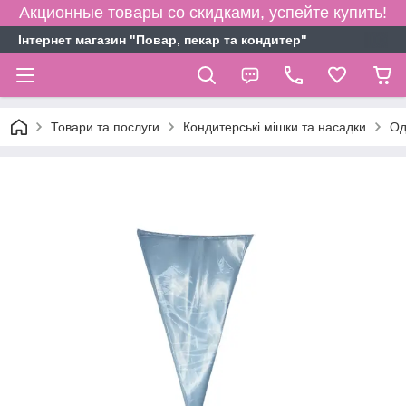
Акционные товары со скидками, успейте купить!
Інтернет магазин "Повар, пекар та кондитер"
Товари та послуги
Кондитерські мішки та насадки
Од