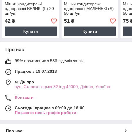
Мішки кондитерські
Мішки кондитерські
Мішк
одноразові ВЕЛИКІ (L) 20
одноразові МАЛЕНЬКІ (S)
одно
шт/уп.
50 шт/уп.
50 ш
42
51
75
₴
₴
Купити
Купити
Про нас
99% позитивних з 536 відгуків за рік
Працює з 19.07.2013
м. Дніпро
вул. Старокозацька 32 інд 49000, Дніпро, Україна
Контакти
Сьогодні працює з 09:00 до 18:00
Показати весь графік роботи
Про нас