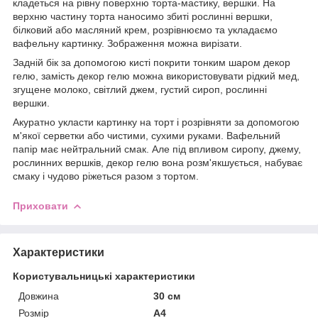
кладеться на рівну поверхню торта-мастику, вершки. На
верхню частину торта наносимо збиті рослинні вершки,
білковий або масляний крем, розрівнюємо та укладаємо
вафельну картинку. Зображення можна вирізати.
Задній бік за допомогою кисті покрити тонким шаром декор
гелю, замість декор гелю можна використовувати рідкий мед,
згущене молоко, світлий джем, густий сироп, рослинні
вершки.
Акуратно укласти картинку на торт і розрівняти за допомогою
м'якої серветки або чистими, сухими руками. Вафельний
папір має нейтральний смак. Але під впливом сиропу, джему,
рослинних вершків, декор гелю вона розм'якшується, набуває
смаку і чудово ріжеться разом з тортом.
Приховати
Характеристики
Користувальницькі характеристики
Довжина
30 см
Розмір
А4