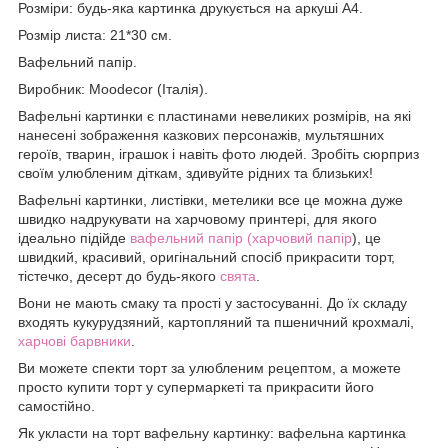
Розміри: будь-яка картинка друкується на аркуші А4.
Розмір листа: 21*30 см.
Вафельний папір.
Виробник: Moodecor (Італія).
Вафельні картинки є пластинами невеликих розмірів, на які
нанесені зображення казкових персонажів, мультяшних
героїв, тварин, іграшок і навіть фото людей. Зробіть сюрприз
своїм улюбленим діткам, здивуйте рідних та близьких!
Вафельні картинки, листівки, метелики все це можна дуже
швидко надрукувати на харчовому принтері, для якого
ідеально підійде
вафельний папір (харчовий папір
), це
швидкий, красивий, оригінальний спосіб прикрасити торт,
тістечко, десерт до будь-якого
свята
.
Вони не мають смаку та прості у застосуванні. До їх складу
входять кукурудзяний, картопляний та пшеничний крохмалі,
харчові барвники
.
Ви можете спекти торт за улюбленим рецептом, а можете
просто купити торт у супермаркеті та прикрасити його
самостійно.
Як укласти на торт вафельну картинку: вафельна картинка