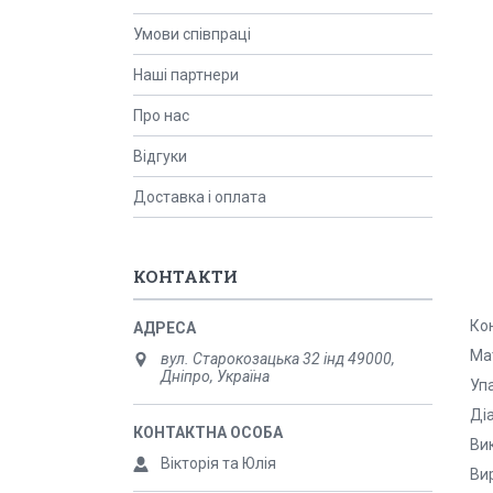
Умови співпраці
Наші партнери
Про нас
Відгуки
Доставка і оплата
КОНТАКТИ
Кон
Мат
вул. Старокозацька 32 інд 49000,
Дніпро, Україна
Упа
Діа
Ви
Вікторія та Юлія
Вир