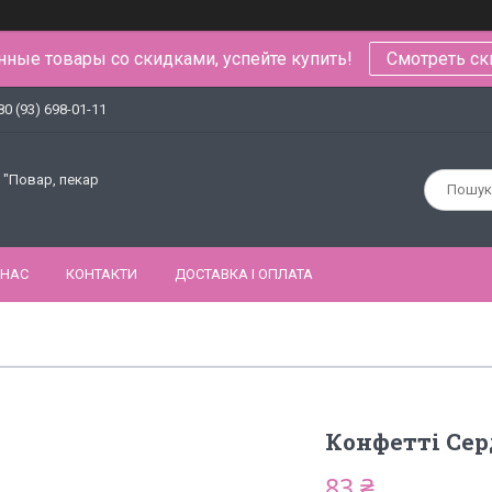
ные товары со скидками, успейте купить!
Смотреть ск
80 (93) 698-01-11
 "Повар, пекар
 НАС
КОНТАКТИ
ДОСТАВКА І ОПЛАТА
Конфетті Сер
83 ₴