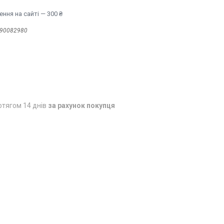
ння на сайті — 300 ₴
90082980
отягом 14 днів
за рахунок покупця