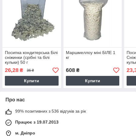
Посипка кондитерська Білі
Маршмеллоу міні БІЛЕ 1
Поси
сніжинки (срібні та білі
кг
Сніж
кульки) 50 г
куль
26,28
608
23,
₴
₴
36 ₴
Купити
Купити
Про нас
99% позитивних з 536 відгуків за рік
Працює з 19.07.2013
м. Дніпро