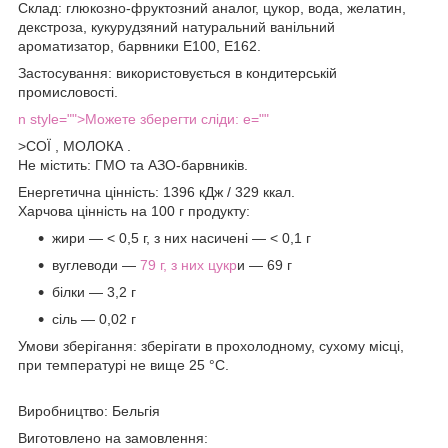
Склад:
глюкозно-фруктозний аналог, цукор, вода, желатин,
декстроза, кукурудзяний натуральний ванільний
ароматизатор, барвники Е100, Е162.
Застосування:
використовується в кондитерській
промисловості.
n style="">
Можете зберегти сліди:
e=""
>
СОЇ
,
МОЛОКА
.
Не містить:
ГМО та АЗО-барвників.
Енергетична цінність:
1396 кДж / 329 ккал.
Харчова цінність на 100 г продукту:
жири — < 0,5 г, з них насичені — < 0,1 г
вуглеводи —
79 г, з них цукр
и — 69 г
білки — 3,2 г
сіль — 0,02 г
Умови зберігання:
зберігати в прохолодному, сухому місці,
при температурі не вище 25 °С.
Виробництво:
Бельгія
Виготовлено на замовлення: