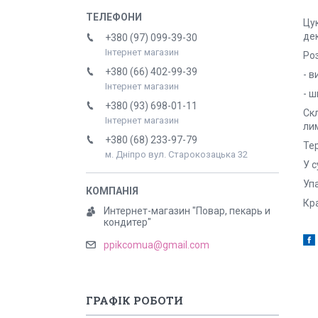
Цук
дек
+380 (97) 099-39-30
Інтернет магазин
Роз
+380 (66) 402-99-39
- в
Інтернет магазин
- ш
+380 (93) 698-01-11
Скл
Інтернет магазин
ли
+380 (68) 233-97-79
Тер
м. Дніпро вул. Старокозацька 32
У с
Упа
Кра
Интернет-магазин "Повар, пекарь и
кондитер"
ppikcomua@gmail.com
ГРАФІК РОБОТИ