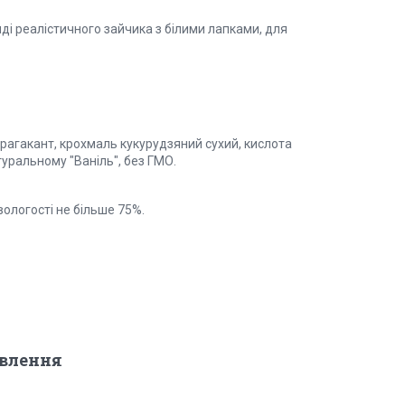
яді реалістичного зайчика з білими лапками, для
трагакант, крохмаль кукурудзяний сухий, кислота
уральному "Ваніль", без ГМО.
вологості не більше 75%.
овлення