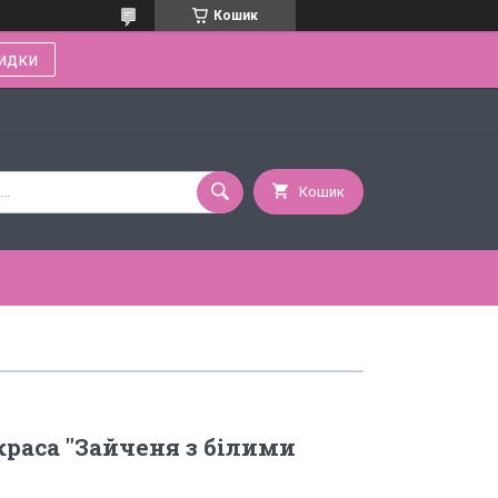
Кошик
идки
Кошик
раса "Зайченя з білими