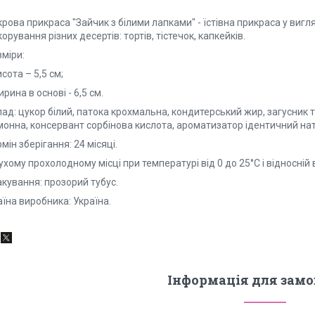
рова прикраса "Зайчик з білими лапками" - їстівна прикраса у вигл
орування різних десертів: тортів, тістечок, капкейків.
міри:
исота – 5,5 см;
ирина в основі - 6,5 см.
ад: цукор білий, патока крохмальна, кондитерський жир, загусник 
монна, консервант сорбінова кислота, ароматизатор ідентичний нат
мін зберігання: 24 місяці.
ухому прохолодному місці при температурі від 0 до 25°C і відносній 
кування: прозорий тубус.
їна виробника: Україна.
Інформація для зам