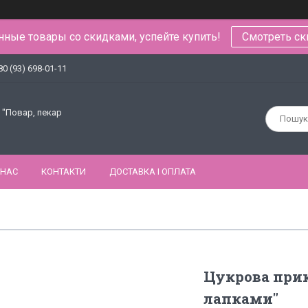
ные товары со скидками, успейте купить!
Смотреть ск
80 (93) 698-01-11
 "Повар, пекар
 НАС
КОНТАКТИ
ДОСТАВКА І ОПЛАТА
Цукрова прик
лапками"