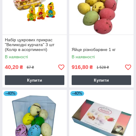
Набір цукрових прикрас
"Великодні курчата" 3 шт
(Колір в асортименті)
Яйце різнобарвне 1 кг
В наявності
В наявності
40,20
916,80
₴
₴
67 ₴
1 528 ₴
Купити
Купити
–40%
–40%