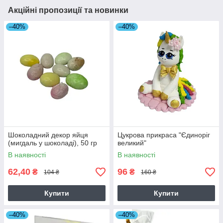
Акційні пропозиції та новинки
–40%
–40%
Шоколадний декор яйця
Цукрова прикраса "Єдиноріг
(мигдаль у шоколаді), 50 гр
великий"
В наявності
В наявності
62,40
96
₴
₴
104 ₴
160 ₴
Купити
Купити
–40%
–40%