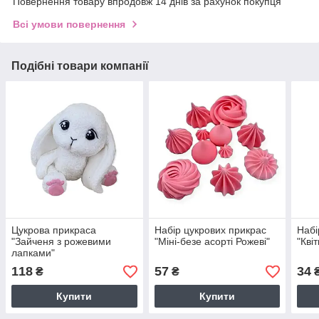
Повернення товару впродовж 14 днів за рахунок покупця
Всі умови повернення
Подібні товари компанії
Цукрова прикраса
Набір цукрових прикрас
Набі
"Зайченя з рожевими
"Міні-безе асорті Рожеві"
"Кві
лапками"
118
57
34
₴
₴
Купити
Купити