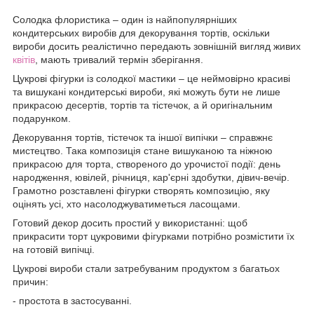
Солодка флористика – один із найпопулярніших
кондитерських виробів для декорування тортів, оскільки
вироби досить реалістично передають зовнішній вигляд живих
квітів
, мають тривалий термін зберігання.
Цукрові фігурки із солодкої мастики – це неймовірно красиві
та вишукані кондитерські вироби, які можуть бути не лише
прикрасою десертів, тортів та тістечок, а й оригінальним
подарунком.
Декорування тортів, тістечок та іншої випічки – справжнє
мистецтво. Така композиція стане вишуканою та ніжною
прикрасою для торта, створеного до урочистої події: день
народження, ювілей, річниця, кар'єрні здобутки, дівич-вечір.
Грамотно розставлені фігурки створять композицію, яку
оцінять усі, хто насолоджуватиметься ласощами.
Готовий декор досить простий у використанні: щоб
прикрасити торт цукровими фігурками потрібно розмістити їх
на готовій випічці.
Цукрові вироби стали затребуваним продуктом з багатьох
причин:
- простота в застосуванні.