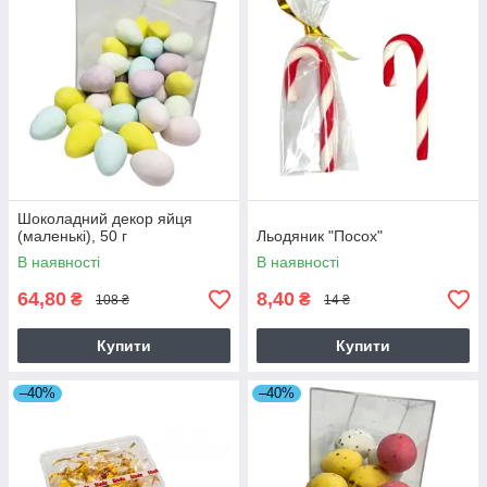
Шоколадний декор яйця
(маленькі), 50 г
Льодяник "Посох"
В наявності
В наявності
64,80
8,40
₴
₴
108 ₴
14 ₴
Купити
Купити
–40%
–40%