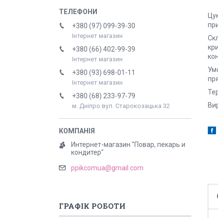
Цук
при
+380 (97) 099-39-30
Інтернет магазин
Скл
кри
+380 (66) 402-99-39
кон
Інтернет магазин
Умо
+380 (93) 698-01-11
пр
Інтернет магазин
Тер
+380 (68) 233-97-79
Вир
м. Дніпро вул. Старокозацька 32
Интернет-магазин "Повар, пекарь и
кондитер"
ppikcomua@gmail.com
ГРАФІК РОБОТИ