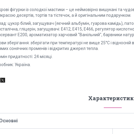
рові фігурки із солодкої мастики – це неймовірно вишукані та чудо
красою десертів, тортів та тістечок, а й оригінальним подарунком.
ад: цукор білий, загущувач (яєчний альбумін, гуарова камідь), па
сталічна, гліцерін, загущувачі: Е412, Е415, Е466, регулятор кислот
сервант Е200, ароматизатор харчовий "Ванільний", барвники натурал
ви зберігання: зберігати при температурі не вище 25°С і відносній 
ямих сонячних променів і відкритих джерел тепла.
мін придатності: 24 місяці.
обник: Україна.
Характеристик
Основні