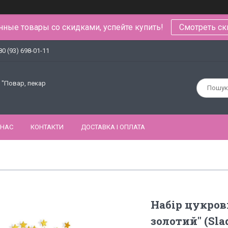
ные товары со скидками, успейте купить!
Смотреть ск
80 (93) 698-01-11
 "Повар, пекар
 НАС
КОНТАКТИ
ДОСТАВКА І ОПЛАТА
Набір цукров
золотий" (Sla