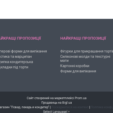
ЙКРАЩІ ПРОПОЗИЦІЇ
НАЙКРАЩІ ПРОПОЗИЦІЇ
перові форми для випікання
Фігурки для прикрашання торті
стика та марципан
Силіконові молди та текстурні
мати
сипка кондитерська
Картонні коробки
дкладки під торти
Форми для випікання
Сайт створений на маркетплейсі
Prom.ua
Продавець на Bigl.ua
Интернет-магазин "Повар, пекарь и кондитер" |
Поскаржитися на контент
|
Політика конфі
Select Language
▼