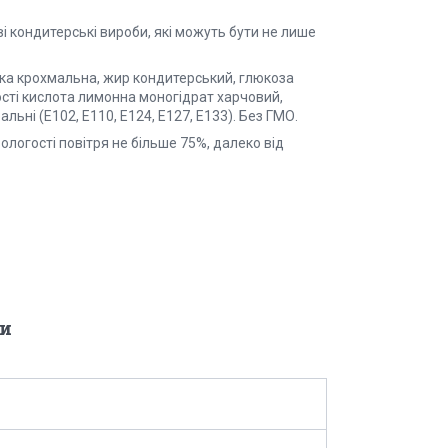
ві кондитерські вироби, які можуть бути не лише
тока крохмальна, жир кондитерський, глюкоза
ності кислота лимонна моногідрат харчовий,
ьні (Е102, Е110, Е124, Е127, Е133). Без ГМО.
вологості повітря не більше 75%, далеко від
и