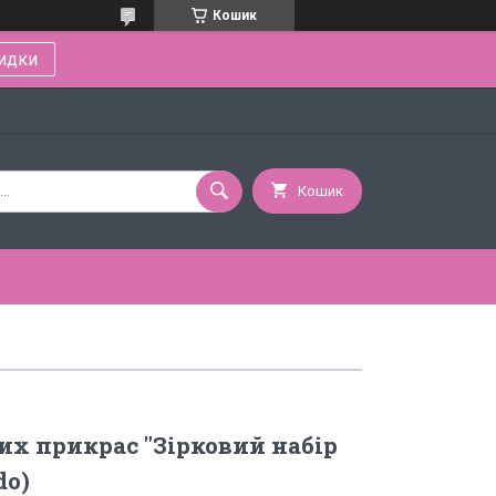
Кошик
идки
Кошик
их прикрас "Зірковий набір
do)