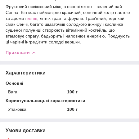
Фруктовий освіжаючий мікс, в основі якого – зелений чай
Сенча. Він має неймовірно красивий, сонячний колір настою
та аромат
квітів
, літніх трав та фруктів. Трав'яний, терпкий
смак Сенчі, багато шматочків солодкого інжиру і кислинка
сушеної полуниці створюють вітамінний коктейль, що
втамовує спрагу, бадьорить і наповнює енергією. Поєднують
ці чарівні інгредієнти солодкі вершки.
Приховати
Характеристики
Основні
Вага
100 г
Користувальницькі характеристики
Упаковка
100 г
Умови доставки