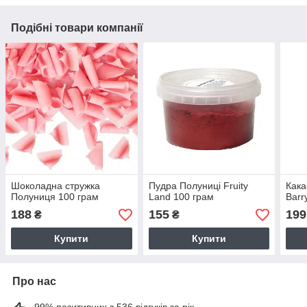
Подібні товари компанії
Шоколадна стружка
Пудра Полуниці Fruity
Кака
Полуниця 100 грам
Land 100 грам
Barr
188
155
199
₴
₴
Купити
Купити
Про нас