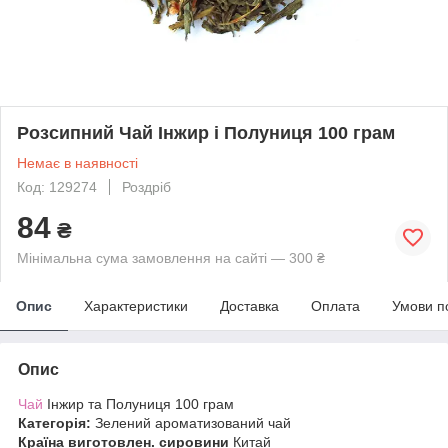
Розсипний Чай Інжир і Полуниця 100 грам
Немає в наявності
Код: 129274
Роздріб
84
₴
Мінімальна сума замовлення на сайті — 300 ₴
Опис
Характеристики
Доставка
Оплата
Умови п
Опис
Чай
Інжир та Полуниця 100 грам
Категорія:
Зелений ароматизований чай
Країна виготовлен. сировини
Китай