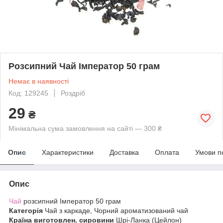
Розсипний Чай Імператор 50 грам
Немає в наявності
Код: 129245
Роздріб
29
₴
Мінімальна сума замовлення на сайті — 300 ₴
Опис
Характеристики
Доставка
Оплата
Умови п
Опис
Чай
розсипний Імператор 50 грам
Категорія
Чай з каркаде, Чорний ароматизований чай
Країна виготовлен. сировини
Шрі-Ланка (Цейлон)