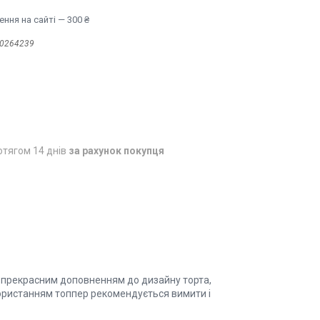
ння на сайті — 300 ₴
0264239
отягом 14 днів
за рахунок покупця
е прекрасним доповненням до дизайну торта,
икористанням топпер рекомендується вимити і