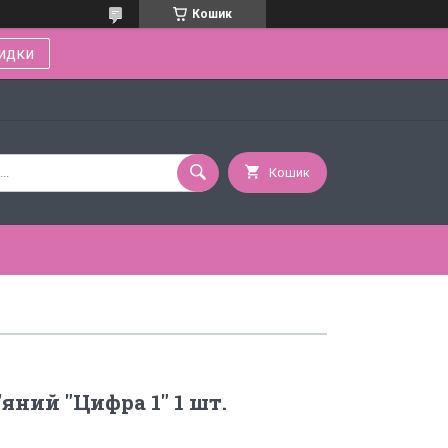
Кошик
идки
Кошик
яний "Цифра 1" 1 шт.