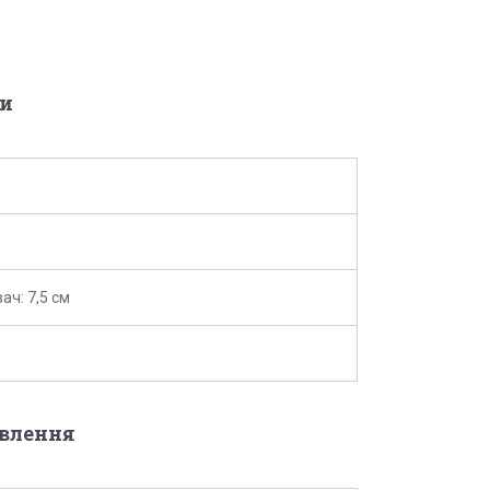
и
ач: 7,5 см
овлення