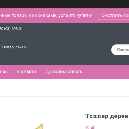
ные товары со скидками, успейте купить!
Смотреть ск
80 (93) 698-01-11
 "Повар, пекар
 НАС
КОНТАКТИ
ДОСТАВКА І ОПЛАТА
Топпер дерев'
8 ₴