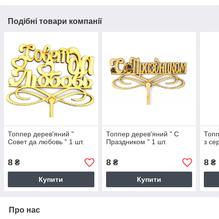
Подібні товари компанії
Топпер дерев'яний "
Топпер дерев'яний " С
Топп
Совет да любовь " 1 шт.
Праздником " 1 шт.
з се
8
8
8
₴
₴
₴
Купити
Купити
Про нас