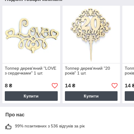
Топпер дерев'яний "LOVE
Топпер дерев'яний "20
Топп
з сердечками" 1 шт.
років" 1 шт.
років
8
14
14
₴
₴
Купити
Купити
Про нас
99% позитивних з 536 відгуків за рік